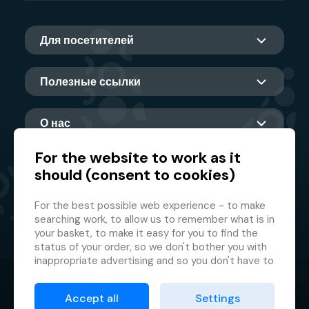
Для посетителей
Полезные ссылки
О нас
For the website to work as it
should (consent to cookies)
Главный партнер
For the best possible web experience - to make
searching work, to allow us to remember what is in
your basket, to make it easy for you to find the
status of your order, so we don't bother you with
inappropriate advertising and so you don't have to
log in every time.
© 2026 GMF Aquapark Prague, a.s.
This is why we need your consent to
processing
Accept all
Settings