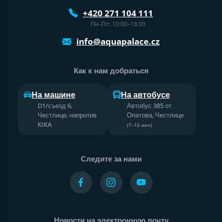
+420 271 104 111
Пн–Пт: 10:00–18:00
info@aquapalace.cz
Как к нам добраться
На машине
На автобусе
D1/съезд 6,
Автобус 385 от
Честлице, напротив
Опатова, Честлице
KIKA
(7–10 мин)
Следите за нами
Новости на электронную почту