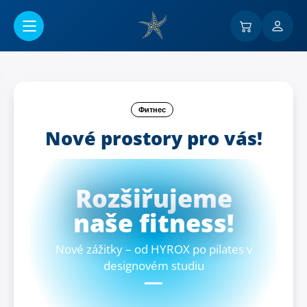
Перейти к основному содержанию
Фитнес
Nové prostory pro vás!
Rozšiřujeme
naše fitness!
Nové zážitky – od HYROX po pilates v
designovém studiu