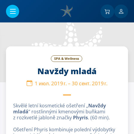
Перейти к основному содержанию
SPA & Wellness
Navždy mladá
1 июл. 2019 г.
–
30 сент. 2019 г.
Skvělé letní kosmetické ošetření „
Navždy
mladá
“ rostlinnými kmenovými buňkami
z rozkvetlé jabloně značky
Phyris
. (60 min).
Ošetření Phyris kombinuje polední výdobytky