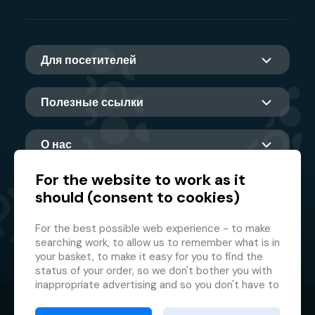
Для посетителей
Полезные ссылки
О нас
For the website to work as it
should (consent to cookies)
Главный партнер
For the best possible web experience - to make
searching work, to allow us to remember what is in
your basket, to make it easy for you to find the
status of your order, so we don't bother you with
inappropriate advertising and so you don't have to
log in every time.
© 2026 GMF Aquapark Prague, a.s.