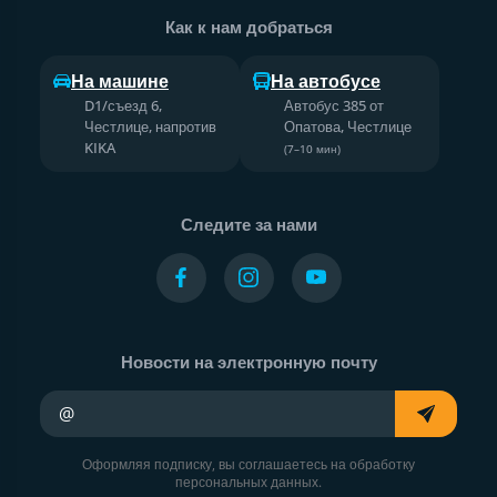
Как к нам добраться
На машине
На автобусе
D1/съезд 6,
Автобус 385 от
Честлице, напротив
Опатова, Честлице
KIKA
(7–10 мин)
Следите за нами
Новости на электронную почту
Ваш адрес электронной почты
Оформляя подписку, вы соглашаетесь на обработку
персональных данных.