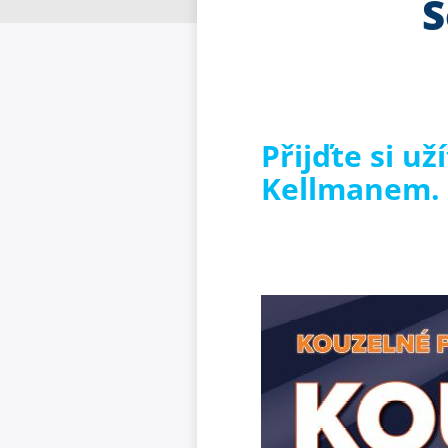
S
Přijďte si u
Kellmanem.