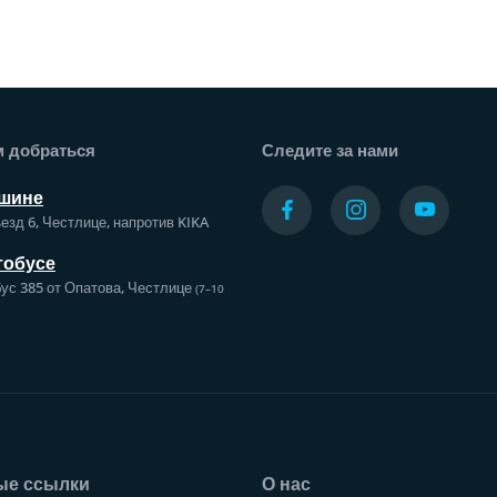
а
м добраться
Следите за нами
шине
езд 6, Честлице, напротив KIKA
тобусе
ус 385 от Опатова, Честлице
(7–10
ые ссылки
О нас