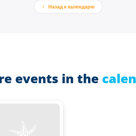
Назад к календарю
e events in the
cale