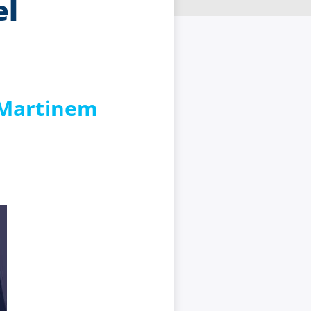
el
s Martinem