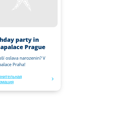
thday party in
apalace Prague
pší oslava narozenin? V
alace Praha!
лнительная
рмация