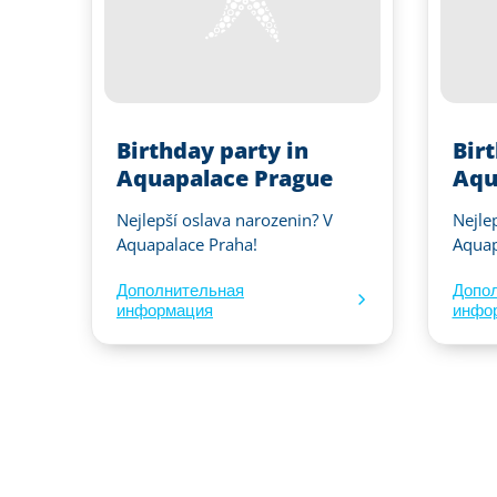
Birthday party in
Bir
Aquapalace Prague
Aqu
Nejlepší oslava narozenin? V
Nejle
Aquapalace Praha!
Aquap
Дополнительная
Допо
информация
инфо