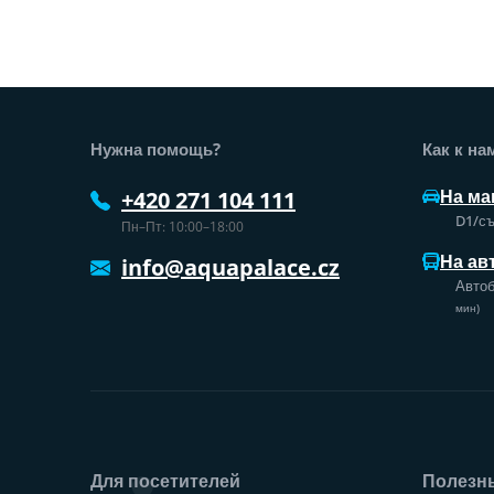
Нижний колонтитул веб-сайт
Нужна помощь?
Как к на
На ма
+420 271 104 111
D1/съ
Пн–Пт: 10:00–18:00
На ав
info@aquapalace.cz
Автоб
мин)
Для посетителей
Полезн