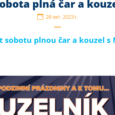
obota plná čar a kouz
28 окт. 2023 г.
žít sobotu plnou čar a kouzel 