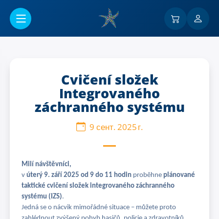
Перейти к основному содержанию
Cvičení složek
Integrovaného
záchranného systému
9 сент. 2025 г.
Milí návštěvníci,
v
úterý 9. září 2025 od 9 do 11 hodin
proběhne
plánované
taktické cvičení složek integrovaného záchranného
systému (IZS)
.
Jedná se o nácvik mimořádné situace – můžete proto
zahlédnout zvýšený pohyb hasičů, policie a zdravotníků