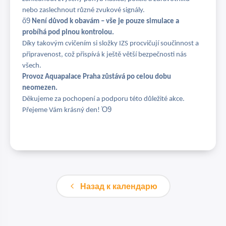
nebo zaslechnout různé zvukové signály.
ὄ9
Není důvod k obavám – vše je pouze simulace a
probíhá pod plnou kontrolou.
Díky takovým cvičením si složky IZS procvičují součinnost a
připravenost, což přispívá k ještě větší bezpečnosti nás
všech.
Provoz Aquapalace Praha zůstává po celou dobu
neomezen.
Děkujeme za pochopení a podporu této důležité akce.
Ὁ9
Přejeme Vám krásný den!
Назад к календарю