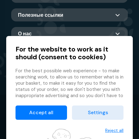
Полезные ссылки
О нас
For the website to work as it
should (consent to cookies)
Главный партнер
For the best possible web experience - to make
searching work, to allow us to remember what is in
your basket, to make it easy for you to find the
status of your order, so we don't bother you with
inappropriate advertising and so you don't have to
log in every time.
© 2026 GMF Aquapark Prague, a.s.
This is why we need your consent to
processing
Accept all
Settings
of cookies
, i.e. small files which are temporarily
Защита персональных данных
stored in your browser. Thank you for giving us this
Договорные условия
consent and helping us to improve the website.
Reject all
Менеджер файлов cookie