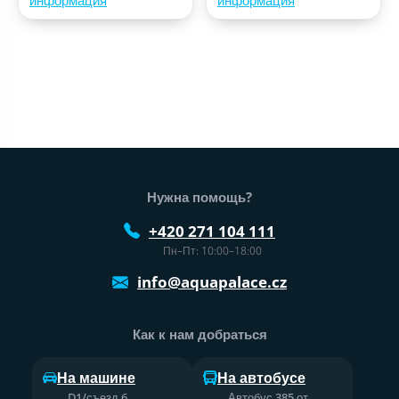
Нижний колонтитул веб-сайта
Нужна помощь?
+420 271 104 111
Пн–Пт: 10:00–18:00
info@aquapalace.cz
Как к нам добраться
На машине
На автобусе
D1/съезд 6,
Автобус 385 от