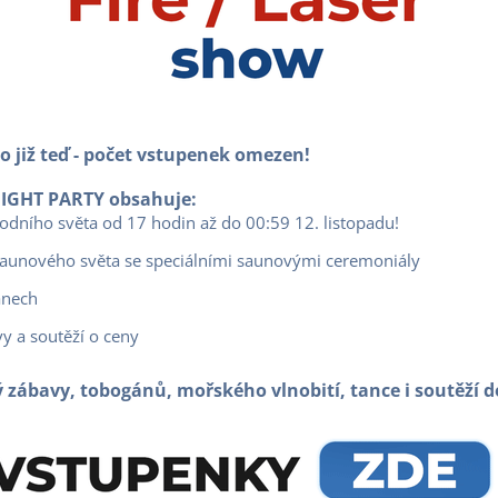
to již teď - počet vstupenek omezen!
IGHT PARTY obsahuje:
dního světa od 17 hodin až do 00:59 12. listopadu!
unového světa se speciálními saunovými ceremoniály
ánech
y a soutěží o ceny
lný zábavy, tobogánů, mořského vlnobití, tance i soutěží