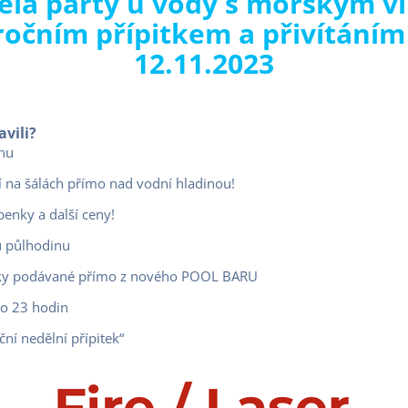
vělá párty u vody s mořským vl
ročním přípitkem a přivítáním
12.11.2023
avili?
ěnu
 na šálách přímo nad vodní hladinou!
penky a další ceny!
u půlhodinu
inky podávané přímo z nového POOL BARU
do 23 hodin
í nedělní přípitek“