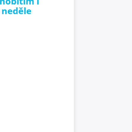
nobitím i
 neděle