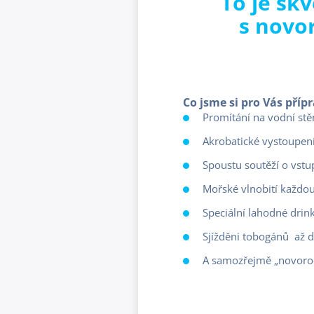
To je sk
s novo
Co jsme si pro Vás přípr
Promítání na vodní st
Akrobatické vystoupení
Spoustu soutěží o vstu
Mořské vlnobití každo
Speciální lahodné dr
Sjížděni tobogánů až 
A samozřejmě „novoročn