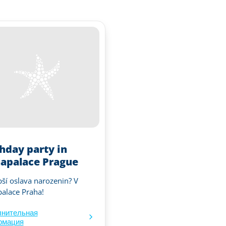
thday party in
apalace Prague
pší oslava narozenin? V
alace Praha!
лнительная
рмация