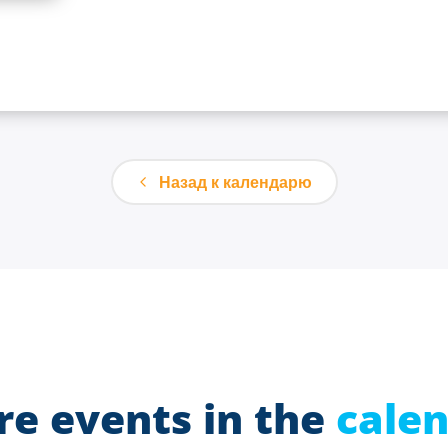
Назад к календарю
e events in the
cale