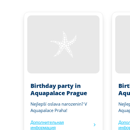
Birthday party in
Bir
Aquapalace Prague
Aqu
Nejlepší oslava narozenin? V
Nejle
Aquapalace Praha!
Aquap
Дополнительная
Допо
информация
инфо