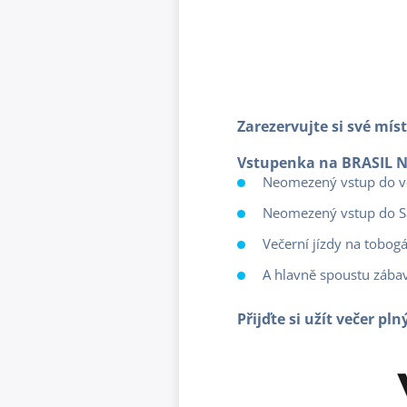
Zarezervujte si své mís
Vstupenka na BRASIL N
Neomezený vstup do vo
Neomezený vstup do Sa
Večerní jízdy na tobog
A hlavně spoustu zábav
Přijďte si užít večer p