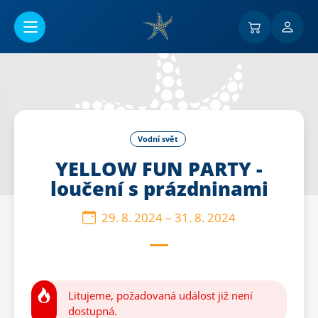
Přejít na hlavní obsah
Vodní svět
YELLOW FUN PARTY -
loučení s prázdninami
29. 8. 2024
–
31. 8. 2024
Litujeme, požadovaná událost již není
dostupná.