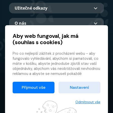
Užitečné odkazy
O nás
Aby web fungoval, jak má
(souhlas s cookies)
Hlavní partner
Pro co nejlepší zážitek z procházení webu - aby
fungovalo vyhledávání, abychom si pamatovali, co
máte v košíku, abyste jednoduše zjistili stav vaší
objednávky, abychom vás neobtěžovali nevhodnou
reklamou a abyste se nemuseli pokaždé
přihlašovat.
© 2026 GMF Aquapark Prague, a.s.
Proto od vás potřebujeme souhlas se
Přijmout vše
Nastavení
zpracováním souborů cookies
, tj. malých souborů,
Ochrana osobních údajů
které se dočasně ukládají ve vašem prohlížeči.
Smluvní podmínky
Děkujeme, že nám ho dáte a pomůžete nám tak
Odmítnout vše
web zlepšovat.
Správce cookies souborů