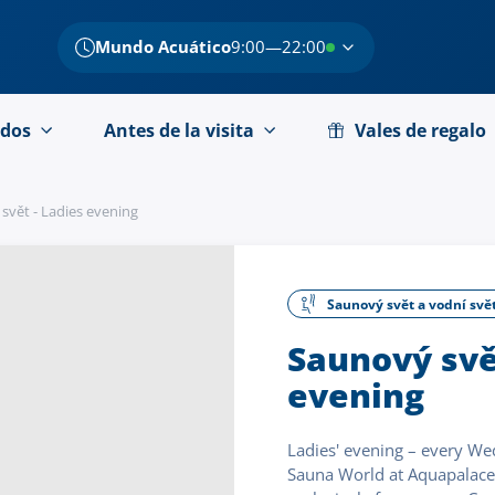
Mundo Acuático
9:00—22:00
dos
Antes de la visita
Vales de regalo
svět - Ladies evening
Saunový svět a vodní svě
Saunový svě
evening
Ladies' evening – every We
Sauna World at Aquapalace