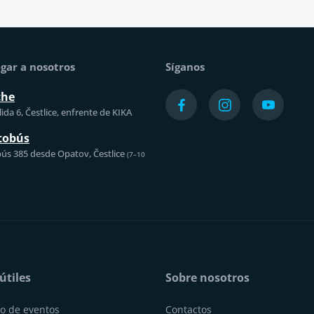
gar a nosotros
Síganos
che
ida 6, Čestlice, enfrente de KIKA
tobús
ús 385 desde Opatov, Čestlice
(7–10
útiles
Sobre nosotros
o de eventos
Contactos