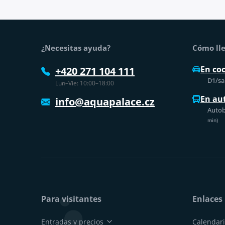
Pie de página
¿Necesitas ayuda?
Cómo lle
En co
+420 271 104 111
D1/sal
Lun–Vie: 10:00–18:00
En au
info@aquapalace.cz
Autob
min)
Para visitantes
Enlaces 
Entradas y precios
Calendari