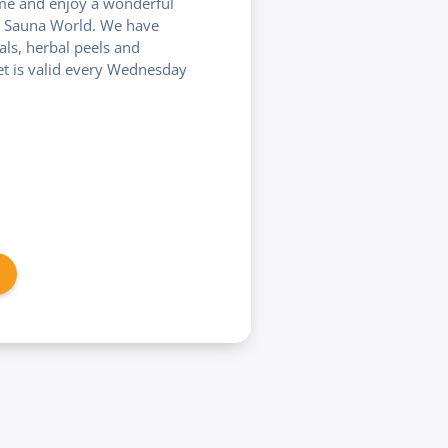
me and enjoy a wonderful
e Sauna World. We have
als, herbal peels and
ket is valid every Wednesday