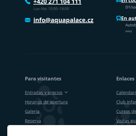
En co
+420 271 104 111
D1/sal
Lun–Vie: 10:00–18:00
En au
info@aquapalace.cz
Autob
min)
Para visitantes
Enlaces 
Entradas y precios
Calendari
Horarios de apertura
Club Infan
Galería
Cursos de
Reserva
Visitas g
Vales de regalo
Cumpleañ