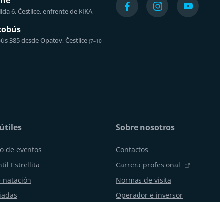
che
ida 6, Čestlice, enfrente de KIKA
tobús
ús 385 desde Opatov, Čestlice
(7–10
útiles
Sobre nosotros
o de eventos
Contactos
til Estrellita
Carrera profesional
 natación
Normas de visita
uiadas
Operador e inversor
os y celebraciones
Aquapalace Hotel