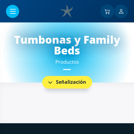
Ir al contenido principal
Tumbonas y Family
Beds
Productos
Señalización
Pie de página