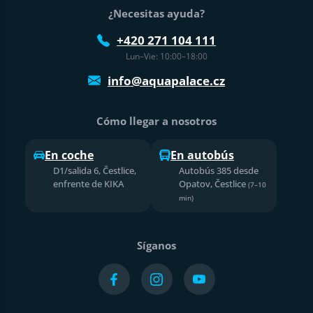
¿Necesitas ayuda?
+420 271 104 111
Lun–Vie: 10:00–18:00
info@aquapalace.cz
Cómo llegar a nosotros
En coche
En autobús
D1/salida 6, Čestlice,
Autobús 385 desde
enfrente de KIKA
Opatov, Čestlice
(7–10
min)
Síganos