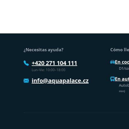
Pie de página
¿Necesitas ayuda?
Cómo lle
En co
+420 271 104 111
D1/sal
Lun–Vie: 10:00–18:00
En au
info@aquapalace.cz
Autob
min)