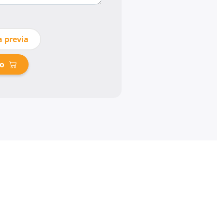
a previa
to