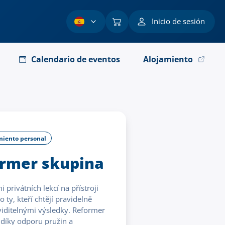
Inicio de sesión
Calendario de eventos
Alojamiento
miento personal
ormer skupina
privátních lekcí na přístroji
 ty, kteří chtějí pravidelně
s viditelnými výsledky. Reformer
 díky odporu pružin a