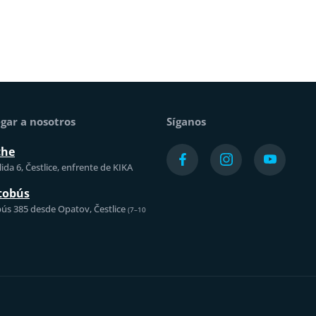
gar a nosotros
Síganos
che
ida 6, Čestlice, enfrente de KIKA
tobús
ús 385 desde Opatov, Čestlice
(7–10