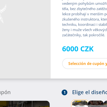
vedeným pohybům umožňuje
těla, bez zbytečného zatěžo
lekce probíhají v menším 
zkušeného instruktora, kte
techniku, koordinaci i stabi
ženy i muže všech věkových 
začátečníky, tak pokročilé.
6000 CZK
Selección de cupón y
cupón
Elige el dise
1