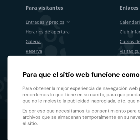
Para visitantes
Enlaces 
Entradas y precios
Calendari
Horarios de apertura
Club Infan
Galería
Cursos de
Reserva
Visitas g
Vales de regalo
Cumpleañ
Restaurantes y bares
Para emp
Para que el sitio web funcione como
Plano del recinto
Desistimi
Para obtener la mejor experiencia de navegación web p
Programa 
recordemos lo que tiene en su carrito, para que pueda
que no le moleste la publicidad inapropiada, etc. que n
Es por eso que necesitamos tu consentimiento para 
archivos que se almacenan temporalmente en su naveg
el sitio.
© 2026 GMF Aquapark Prague, a.s.