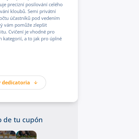
 precizní posilování celého
vání kloubů. Semi privátní
počtu účastníků pod vedením
rý vám pomůže zlepšit
litu. Cvičení je vhodné pro
kategorií, a to jak pro úplné
 dedicatoria
ño de tu cupón