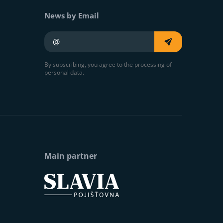
News by Email
Your e-mail
By subscribing, you agree to the processing of
personal data.
Main partner