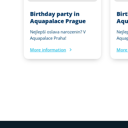
Birthday party in
Bir
Aquapalace Prague
Aqu
Nejlepší oslava narozenin? V
Nejle
Aquapalace Praha!
Aquap
More information
More 
Web footer