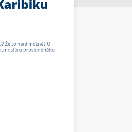
Karibiku
ku? Že to není možné? U
t atmosféru prosluněného