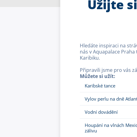
Užijte 
Hledáte inspiraci na str
nás v Aquapalace Praha 
Karibiku.
Připravili jsme pro vás 
Můžete si užít:
Karibské tance
Vylov perlu na dně Atlan
Vodní dovádění
Houpání na vlnách Mexi
zálivu