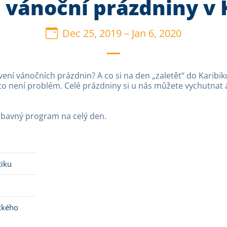
si vánoční prázdniny v 
Dec 25, 2019
–
Jan 6, 2020
ávení vánočních prázdnin? A co si na den „zaletět“ do Karibi
to není problém. Celé prázdniny si u nás můžete vychutna
zábavný program na celý den.
tiku
ckého