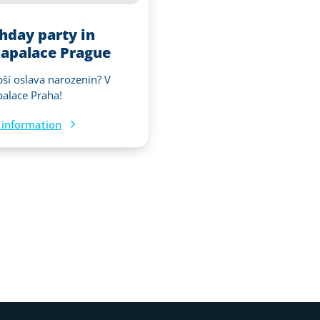
thday party in
apalace Prague
pší oslava narozenin? V
alace Praha!
information