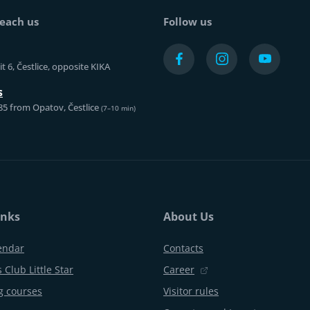
each us
Follow us
t 6, Čestlice, opposite KIKA
s
85 from Opatov, Čestlice
(7–10 min)
inks
About Us
endar
Contacts
 Club Little Star
Career
 courses
Visitor rules