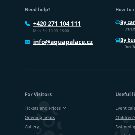
Need help?
How to r
By car
+420 271 104 111
D1/Exi
Mon–Fri: 10:00–18:00
By bu
info@aquapalace.cz
Bus 3
For Visitors
Useful l
Tickets and Prices
Event cal
Opening hours
Children's
Gallery
Swimming