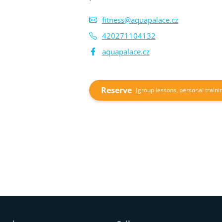
fitness@aquapalace.cz
420271104132
aquapalace.cz
Reserve
(group lessons, personal traini