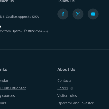
each us
Follow us
t 6, Čestlice, opposite KIKA
s
85 from Opatov, Čestlice
(7–10 min)
inks
About Us
endar
Contacts
 Club Little Star
Career
 courses
Visitor rules
ours
Operator and Investor