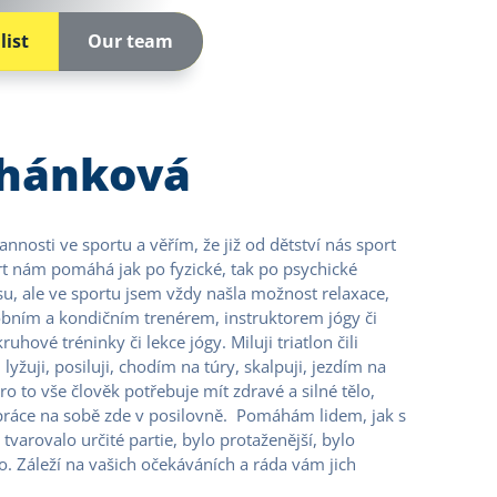
list
Our team
chánková
nosti ve sportu a věřím, že již od dětství nás sport
port nám pomáhá jak po fyzické, tak po psychické
su, ale ve sportu jsem vždy našla možnost relaxace,
obním a kondičním trenérem, instruktorem jógy či
hové tréninky či lekce jógy. Miluji triatlon čili
lyžuji, posiluji, chodím na túry, skalpuji, jezdím na
ro to vše člověk potřebuje mít zdravé a silné tělo,
ráce na sobě zde v posilovně. Pomáhám lidem, jak s
tvarovalo určité partie, bylo protaženější, bylo
lo. Záleží na vašich očekáváních a ráda vám jich