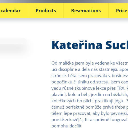
 calendar
Products
Reservations
Price 
Kateřina Su
Od malička jsem byla vedena ke všestran
učí disciplíně a dělá nás šťastnější. S
stránce. Léta jsem pracovala v busines
odpočinku či úniku od stresu. Jsem os
vedu různé skupinové lekce přes TRX, kru
plavání, kolo a běh, jezdím na běžkách, 
kolečkových bruslích, praktikuji jógu. P
čemuž perfektně pomůže právě třeba p
tělem lépe pracovat, aby bylo pevnější, 
prostě zdravější, fit a správně fungova
pomohu docílit.