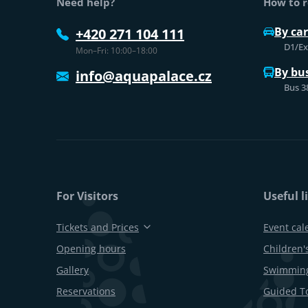
Need help?
How to r
By car
+420 271 104 111
D1/Exi
Mon–Fri: 10:00–18:00
By bu
info@aquapalace.cz
Bus 3
For Visitors
Useful l
Tickets and Prices
Event cal
Opening hours
Children's
Gallery
Swimming
Reservations
Guided T