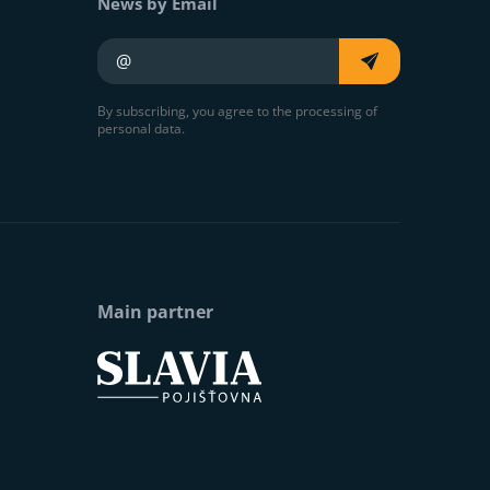
News by Email
Your e-mail
By subscribing, you agree to the processing of
personal data.
Main partner