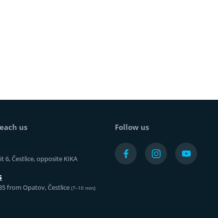
each us
Follow us
t 6, Čestlice, opposite KIKA
s
85 from Opatov, Čestlice
(7–10 min)