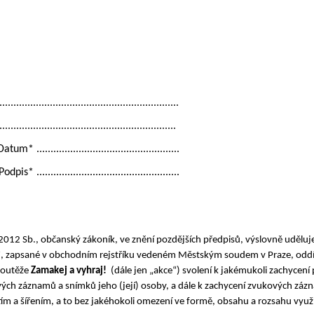
.........................................................
.........................................................
tum* ...................................................
is* ...................................................
/2012 Sb., občanský zákoník, ve znění pozdějších předpisů, výslovně uděl
7, zapsané v obchodním rejstříku vedeném Městským soudem v Praze, oddíl
Soutěže
Zamakej a vyhraj!
(dále jen „akce“) svolení k jakémukoli zachycení 
vých záznamů a snímků jeho (její) osoby, a dále k zachycení zvukových záznamů 
tím a šířením, a to bez jakéhokoli omezení ve formě, obsahu a rozsahu využ