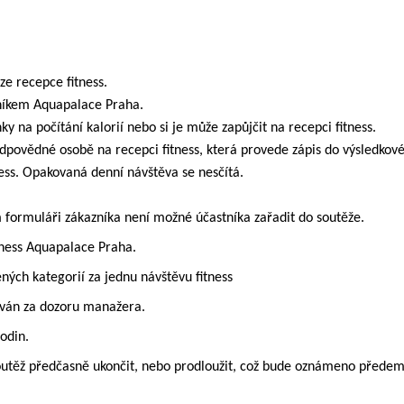
ze recepce fitness.
zníkem Aquapalace Praha.
ky na počítání kalorií nebo si je může zapůjčit na recepci fitness.
dpovědné osobě na recepci fitness, která provede zápis do výsledkové 
ness. Opakovaná denní návštěva se nesčítá.
formuláři zákazníka není možné účastníka zařadit do soutěže.
itness Aquapalace Praha.
ých kategorií za jednu návštěvu fitness
sován za dozoru manažera.
odin.
soutěž předčasně ukončit, nebo prodloužit, což bude oznámeno přede