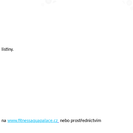
listiny.
m na
www.
fitnessaquapalace.cz
nebo prostřednictvím