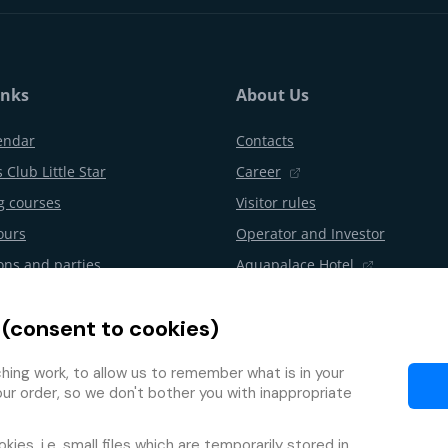
inks
About Us
endar
Contacts
 Club Little Star
Career
 courses
Visitor rules
ours
Operator and Investor
ons and parties
Aquapalace Hotel
Partner e-shop
 (consent to cookies)
l from the contract
Partners
Programme
ing work, to allow us to remember what is in your
our order, so we don't bother you with inappropriate
okies
, i.e. small files which are temporarily stored in