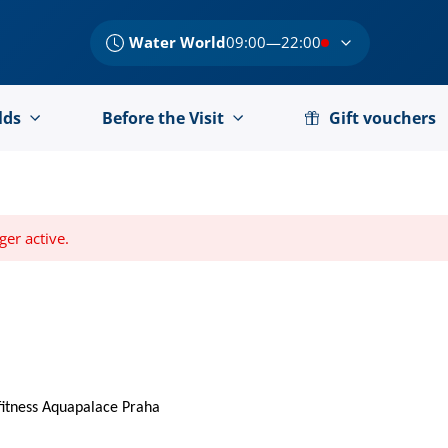
Water World
09:00—22:00
lds
Before the Visit
Gift vouchers
ger active.
 fitness Aquapalace Praha