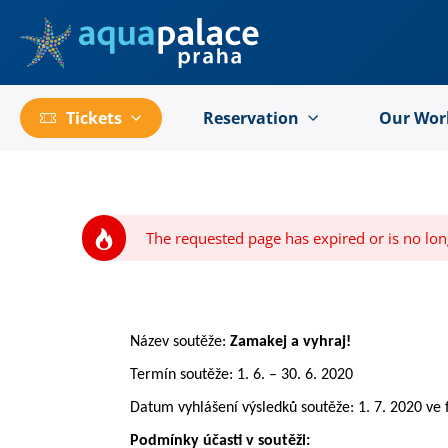
Go to main content
Tickets
Reservation
Our Wor
The requested page has expired or is no lon
Název soutěže:
Zamakej a vyhraj!
Termín soutěže: 1. 6. – 30. 6. 2020
Datum vyhlášení výsledků soutěže: 1. 7. 2020 ve
Podmínky účasti v soutěži: