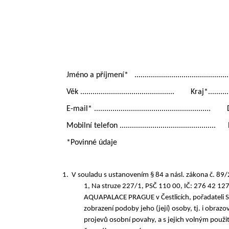
Jméno a příjmení* .....................................................
Věk .............................................. Kraj*................
E-mail* ......................................................... Da
Mobilní telefon ............................................... Podp
*Povinné údaje
V souladu s ustanovením § 84 a násl. zákona č. 89
1, Na struze 227/1, PSČ 110 00, IČ: 276 42 12
AQUAPALACE PRAGUE v Čestlicích, pořadateli 
zobrazení podoby jeho (její) osoby, tj. i obrazo
projevů osobní povahy, a s jejich volným použi