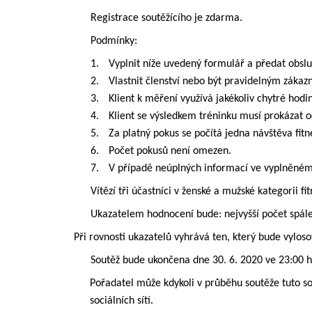
Registrace soutěžícího je zdarma.
Podmínky:
1.
Vyplnit níže uvedený formulář a předat obslu
2.
Vlastnit členství nebo být pravidelným záka
3.
Klient k měření využívá jakékoliv chytré hodin
4.
Klient se výsledkem tréninku musí prokázat o
5.
Za platný pokus se počítá jedna návštěva fit
6.
Počet pokusů není omezen.
7.
V případě neúplných informací ve vyplněném 
Vítězí tři účastníci v ženské a mužské kategorii f
Ukazatelem hodnocení bude: nejvyšší počet spálen
Při rovnosti ukazatelů vyhrává ten, který bude vylo
Soutěž bude ukončena dne 30. 6. 2020 ve 23:00 h
Pořadatel může kdykoli v průběhu soutěže tuto 
sociálních sítí.