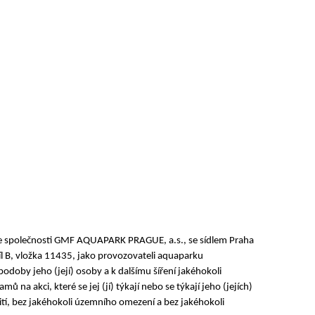
uje společnosti GMF AQUAPARK PRAGUE, a.s., se sídlem Praha
 B, vložka 11435, jako provozovateli aquaparku
podoby jeho (její) osoby a k dalšímu šíření jakéhokoli
na akci, které se jej (jí) týkají nebo se týkají jeho (jejích)
ití, bez jakéhokoli územního omezení a bez jakéhokoli