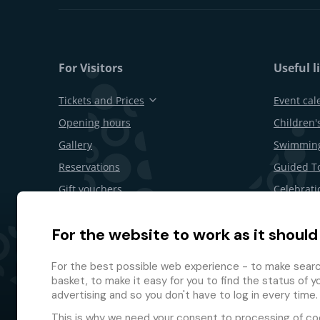
For Visitors
Useful l
Tickets and Prices
Event cal
Opening hours
Children's
Gallery
Swimming
Reservations
Guided T
Gift vouchers
Celebrati
Restaurants and bars
B2B offer
For the website to work as it should
Area Map
Withdrawa
Loyalty 
For the best possible web experience - to make search
basket, to make it easy for you to find the status of y
advertising and so you don't have to log in every time.
This is why we need your consent to
processing of co