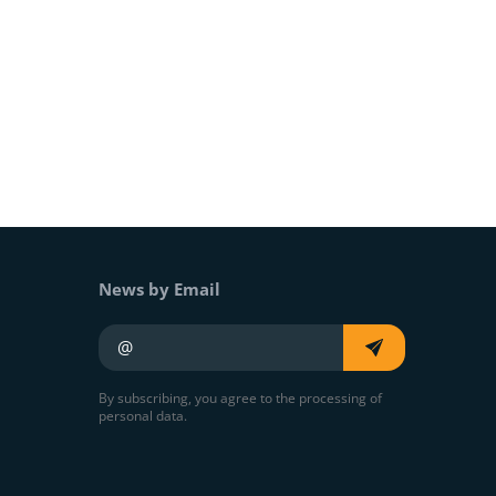
News by Email
Your e-mail
By subscribing, you agree to the processing of
personal data.