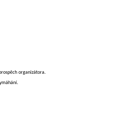
prospěch organizátora.
vymáhání.