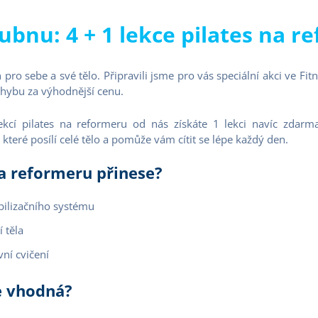
ubnu: 4 + 1 lekce pilates na 
 pro sebe a své tělo. Připravili jsme pro vás speciální akci ve Fi
pohybu za výhodnější cenu.
kcí pilates na reformeru od nás získáte 1 lekci navíc zdarma. 
 které posílí celé tělo a pomůže vám cítit se lépe každý den.
a reformeru přinese?
bilizačního systému
í těla
vní cvičení
e vhodná?