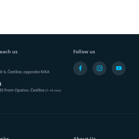
each us
Follow us
t 6, Čestlice, opposite KIKA
s
85 from Opatov, Čestlice
(7–10 min)
inks
About Us