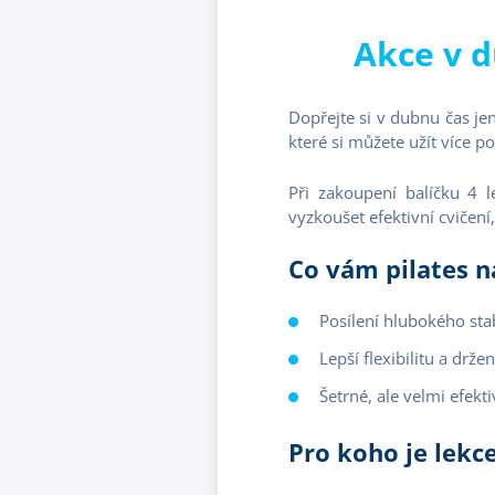
Akce v d
Dopřejte si v dubnu čas jen
které si můžete užít více 
Při zakoupení balíčku 4 le
vyzkoušet efektivní cvičení,
Co vám pilates n
Posílení hlubokého sta
Lepší flexibilitu a držen
Šetrné, ale velmi efekti
Pro koho je lekc