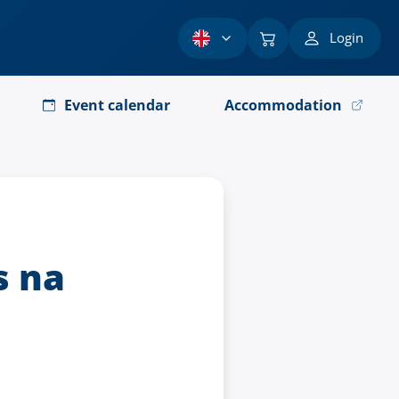
Login
Event calendar
Accommodation
s na