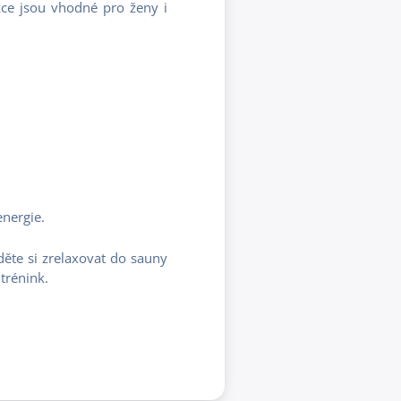
ekce jsou vhodné pro ženy i
energie.
děte si zrelaxovat do sauny
trénink.