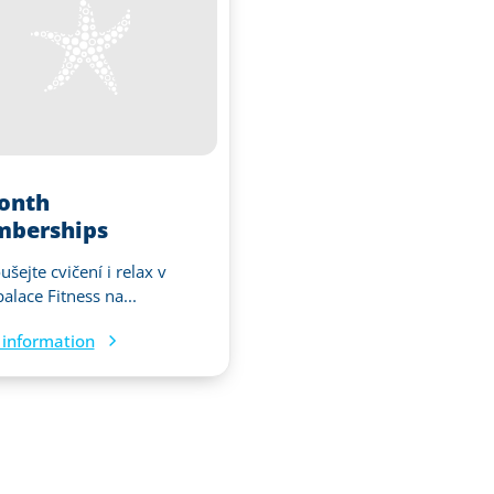
onth
berships
šejte cvičení i relax v
alace Fitness na...
information