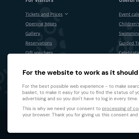
Tickets and Prices
Event cal
Opening hours
Children's
Gallery
Swimming
Reservations
Guided T
Gift vouchers
Celebrati
Restaurants and bars
B2B offer
For the website to work as it should
Area Map
Withdrawa
Loyalty 
For the best possible web experience - to make search
basket, to make it easy for you to find the status of y
advertising and so you don't have to log in every time.
This is why we need your consent to
processing of co
your browser. Thank you for giving us this consent and
© 2026 GMF Aquapark Prague, a.s.