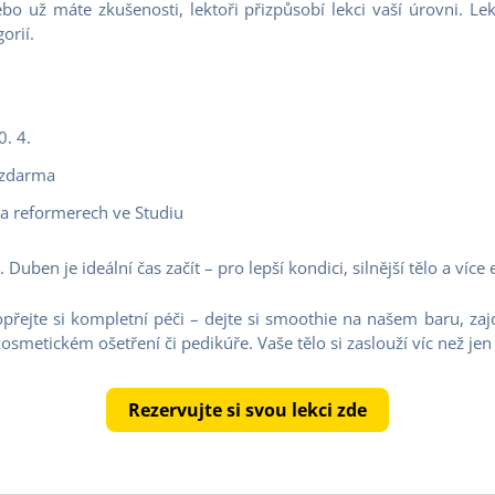
nebo už máte zkušenosti, lektoři přizpůsobí lekci vaší úrovni. L
orií.
0. 4.
 zdarma
 na reformerech ve Studiu
Duben je ideální čas začít – pro lepší kondici, silnější tělo a více 
opřejte si kompletní péči – dejte si smoothie na našem baru, zaj
osmetickém ošetření či pedikúře. Vaše tělo si zaslouží víc než jen 
Rezervujte si svou lekci zde