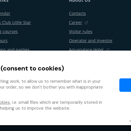
endar
Contacts
 Club Little Star
Career
 courses
Visitor rules
ours
Operator and Investor
ons and parties
Aquapalace Hotel
Partner e-shop
 (consent to cookies)
l from the contract
Partners
Programme
ing work, to allow us to remember what is in your
our order, so we don't bother you with inappropriate
okies
, i.e. small files which are temporarily stored in
 helping us to improve the website.
Protection of personal