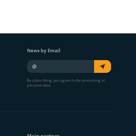
News by Email
Your e-mail
By subscribing, you agree to the processing of
personal data.
Main partner