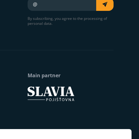
Your e-mail
By subscribing, you agree to the processing of
personal data.
Main partner