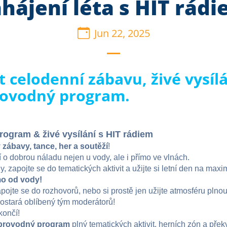
hájení léta s HIT rád
Jun 22, 2025
ít celodenní zábavu, živé vysíl
rovodný program.
ogram & živé vysílání s HIT rádiem
 zábavy, tance, her a soutěží
!
í o dobrou náladu nejen u vody, ale i přímo ve vlnách.
y, zapojte se do tematických aktivit a užijte si letní den na max
ímo od vody!
pojte se do rozhovorů, nebo si prostě jen užijte atmosféru plnou
postará oblíbený tým moderátorů!
končí!
provodný program
plný tematických aktivit, herních zón a přek