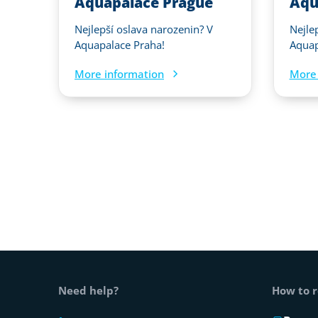
Aquapalace Prague
Aqu
Nejlepší oslava narozenin? V
Nejle
Aquapalace Praha!
Aquap
More information
More 
Web footer
Need help?
How to r