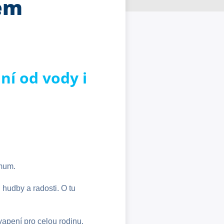
iem
ání od vody i
imum.
 hudby a radosti. O tu
vapení pro celou rodinu.