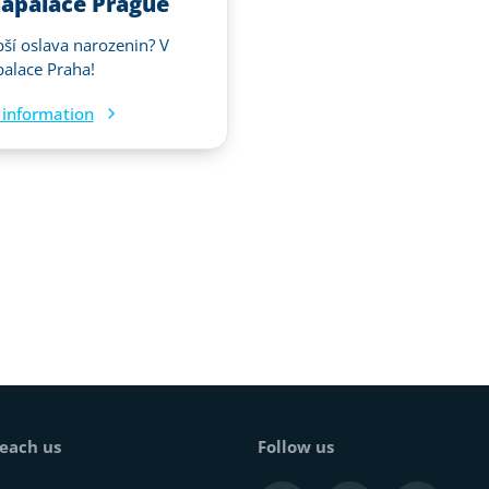
apalace Prague
pší oslava narozenin? V
alace Praha!
information
each us
Follow us