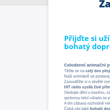
Za
Přijďte si už
bohatý dop
Celodenní animační pr
Těšte se na
celý den plný
Naši animátoři se postaraj
Zasoutěžte si o skvělé cen
HIT rádio vysílá živě př
Sledujte dění u bazénu, za
správnou letní náladu se 
A tím zábava rozhodně ne
Čeká vás také
bohatý do