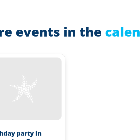
e events in the
cale
thday party in