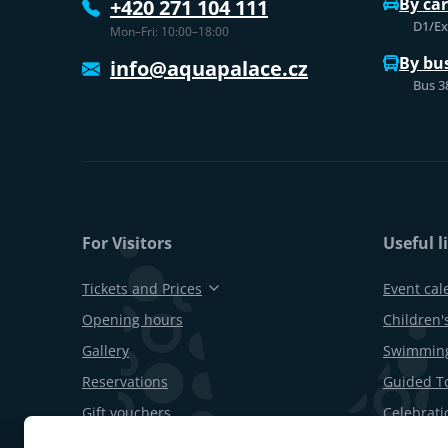
By car
+420 271 104 111
D1/Exi
Mon–Fri: 10:00–18:00
By bu
info@aquapalace.cz
Bus 3
For Visitors
Useful l
Tickets and Prices
Event cal
Opening hours
Children's
Gallery
Swimming
Reservations
Guided T
Gift vouchers
Celebrati
Restaurants and bars
B2B offer