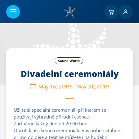
Go to main content
Sauna World
Divadelní ceremoniály
May 16, 2019
–
May 31, 2019
Užijte si speciální ceremoniál, při kterém se
používají výhradně přírodní esence.
Začínáme každý den od 20.00 hod.
Oproti klasickému ceremoniálu vás příběh vtáhne
přímo do děje a těšit se můžete i na hudební