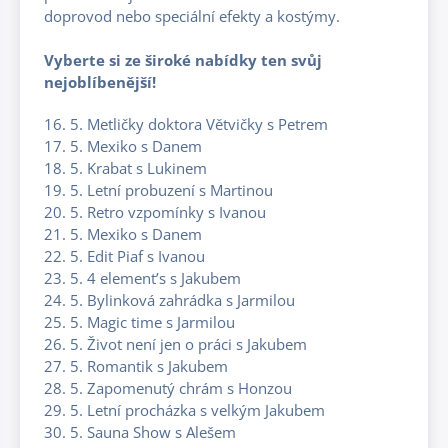
doprovod nebo speciální efekty a kostýmy.
Vyberte si ze široké nabídky ten svůj
nejoblíbenější!
16. 5. Metličky doktora Větvičky s Petrem
17. 5. Mexiko s Danem
18. 5. Krabat s Lukinem
19. 5. Letní probuzení s Martinou
20. 5. Retro vzpomínky s Ivanou
21. 5. Mexiko s Danem
22. 5. Edit Piaf s Ivanou
23. 5. 4 element’s s Jakubem
24. 5. Bylinková zahrádka s Jarmilou
25. 5. Magic time s Jarmilou
26. 5. Život není jen o práci s Jakubem
27. 5. Romantik s Jakubem
28. 5. Zapomenutý chrám s Honzou
29. 5. Letní procházka s velkým Jakubem
30. 5. Sauna Show s Alešem