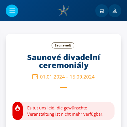
Go to main content
Saunawelt
Saunové divadelní
ceremoniály
01.01.2024
–
15.09.2024
Es tut uns leid, die gewünschte
Veranstaltung ist nicht mehr verfügbar.