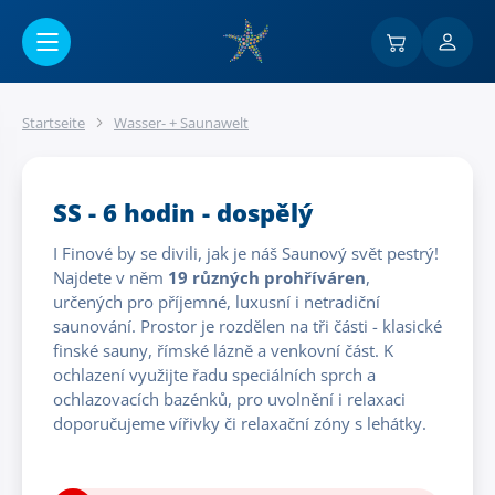
Go to main content
Startseite
Wasser- + Saunawelt
SS - 6 hodin - dospělý
I Finové by se divili, jak je náš Saunový svět pestrý!
Najdete v něm
19 různých prohříváren
,
určených pro příjemné, luxusní i netradiční
saunování. Prostor je rozdělen na tři části - klasické
finské sauny, římské lázně a venkovní část. K
ochlazení využijte řadu speciálních sprch a
ochlazovacích bazénků, pro uvolnění i relaxaci
doporučujeme vířivky či relaxační zóny s lehátky.