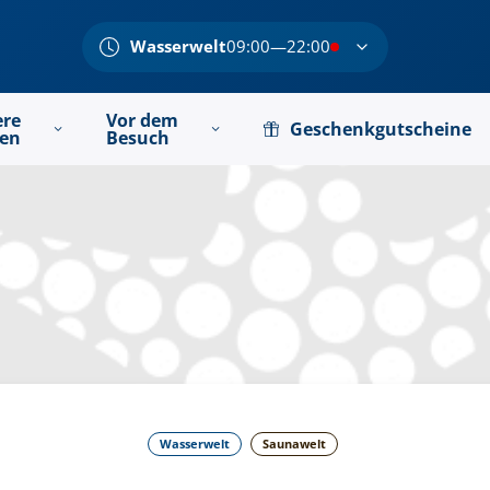
Wasserwelt
09:00—22:00
ere
Vor dem
Geschenkgutscheine
ten
Besuch
Wasserwelt
Saunawelt