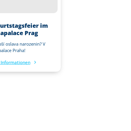
urtstagsfeier im
apalace Prag
pší oslava narozenin? V
alace Praha!
Informationen