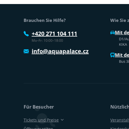
Fußtext der Website
Brauchen Sie Hilfe?
Wie Sie
Mit d
+420 271 104 111
D1/Au
Mo–Fr: 10:00–18:00
KIKA
info@aquapalace.cz
Mit d
Bus 3
Für Besucher
Nützlic
Tickets und Preise
Veransta
Öffnungszeiten
Kinderclu