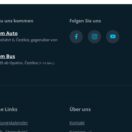
 zu uns kommen
Folgen Sie uns
em Auto
sfahrt 6, Čestlice, gegenüber von
em Bus
85 ab Opatov, Čestlice
(7–10 Min.)
he Links
Über uns
ltungskalender
Kontakt
b „Sternchen“
Karriere