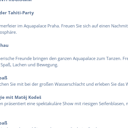
der Tahiti-Party
merfeier im Aquapalace Praha. Freuen Sie sich auf einen Nachmitt
mosphäre.
chau
ierische Freunde bringen den ganzen Aquapalace zum Tanzen. Fre
r Spaß, Lachen und Bewegung.
Spaß
hen Sie mit bei der großen Wasserschlacht und erleben Sie das 
gie mit Matěj Kodeš
en präsentiert eine spektakuläre Show mit riesigen Seifenblasen,
Spaß