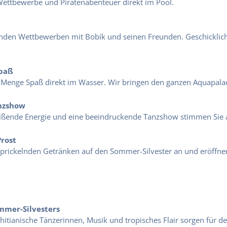
ettbewerbe und Piratenabenteuer direkt im Pool.
nden Wettbewerben mit Bobík und seinen Freunden. Geschicklic
Spaß
 Menge Spaß direkt im Wasser. Wir bringen den ganzen Aquapala
anzshow
ißende Energie und eine beeindruckende Tanzshow stimmen Sie a
rost
prickelnden Getränken auf den Sommer-Silvester an und eröffnen
ommer-Silvesters
itianische Tänzerinnen, Musik und tropisches Flair sorgen für den