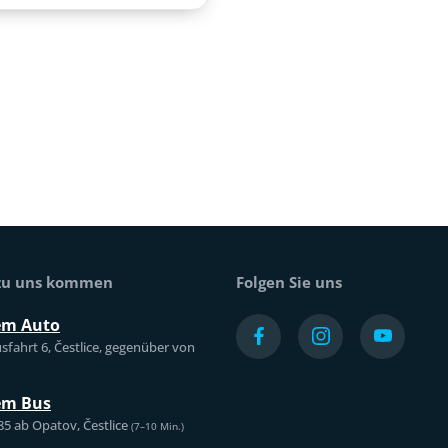
 zu uns kommen
Folgen Sie uns
em Auto
sfahrt 6, Čestlice, gegenüber von
em Bus
85 ab Opatov, Čestlice
(7–10 Min.)