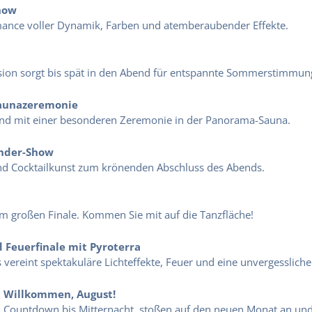
show
ance voller Dynamik, Farben und atemberaubender Effekte.
ssion sorgt bis spät in den Abend für entspannte Sommerstimmun
Saunazeremonie
nd mit einer besonderen Zeremonie in der Panorama-Sauna.
ender-Show
nd Cocktailkunst zum krönenden Abschluss des Abends.
m großen Finale. Kommen Sie mit auf die Tanzfläche!
d Feuerfinale mit Pyroterra
ereint spektakuläre Lichteffekte, Feuer und eine unvergesslich
– Willkommen, August!
 Countdown bis Mitternacht, stoßen auf den neuen Monat an un