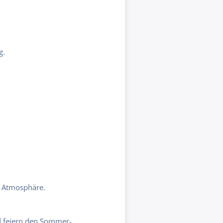
g.
e Atmosphäre.
d feiern den Sommer-