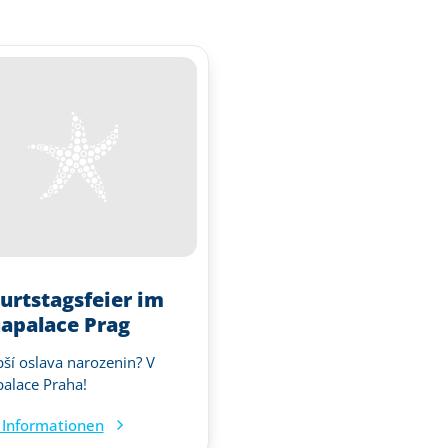
urtstagsfeier im
apalace Prag
pší oslava narozenin? V
alace Praha!
Informationen