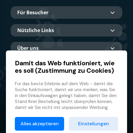
Für Besucher
Nützliche Links
Über uns
Damit das Web funktioniert, wie
es soll (Zustimmung zu Cookies)
Hauptpartner
Für das beste Erlebnis auf dem Web - damit die
Suche funktioniert, damit wir uns merken, was Sie
in den Einkaufswagen gelegt haben, damit Sie den
Stand Ihrer Bestellung leicht überprüfen können,
damit wir Sie nicht mit unpassender Werbung
belästigen und damit Sie sich nicht jedes Mal
© 2026 GMF Aquapark Prague, a.s.
anmelden müssen.
Alles akzeptieren
Einstellungen
Deswegen brauchen wir von Ihnen Ihre
Datenschutzrichtlinie