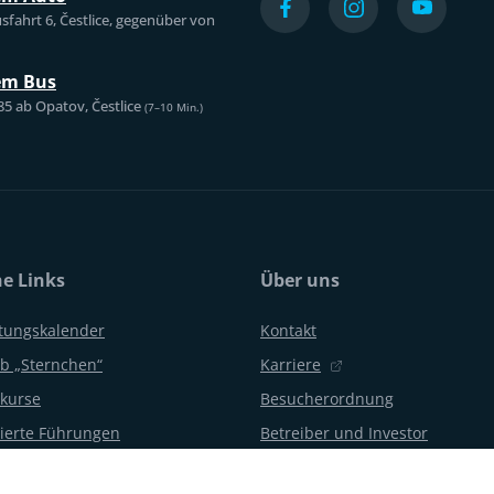
sfahrt 6, Čestlice, gegenüber von
em Bus
85 ab Opatov, Čestlice
(7–10 Min.)
he Links
Über uns
ltungskalender
Kontakt
b „Sternchen“
Karriere
kurse
Besucherordnung
erte Führungen
Betreiber und Investor
gsfeiern und Partys
Aquapalace Hotel