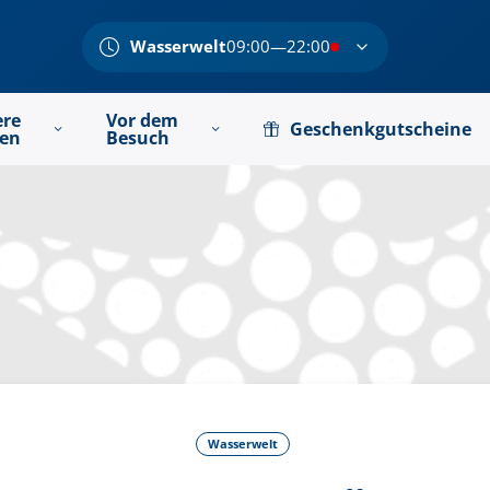
Wasserwelt
09:00—22:00
ere
Vor dem
Geschenkgutscheine
ten
Besuch
Wasserwelt