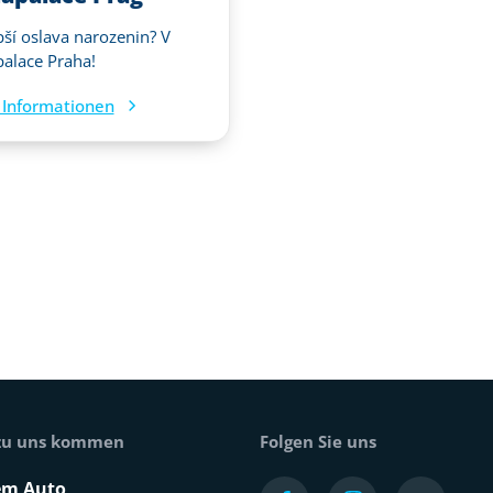
pší oslava narozenin? V
alace Praha!
Informationen
 zu uns kommen
Folgen Sie uns
em Auto