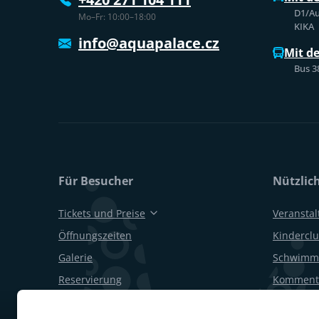
D1/Au
Mo–Fr: 10:00–18:00
KIKA
info@aquapalace.cz
Mit d
Bus 3
Für Besucher
Nützlic
Tickets und Preise
Veransta
Öffnungszeiten
Kinderclu
Galerie
Schwimm
Reservierung
Kommenti
Geschenkgutscheine
Geburtsta