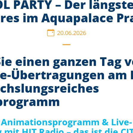
L PARTY – Der längste
hres im Aquapalace Pr
20.06.2026
ie einen ganzen Tag v
ve-Übertragungen am 
chslungsreiches
programm
 Animationsprogramm & Live-
mit HIT Radio – das ist die C