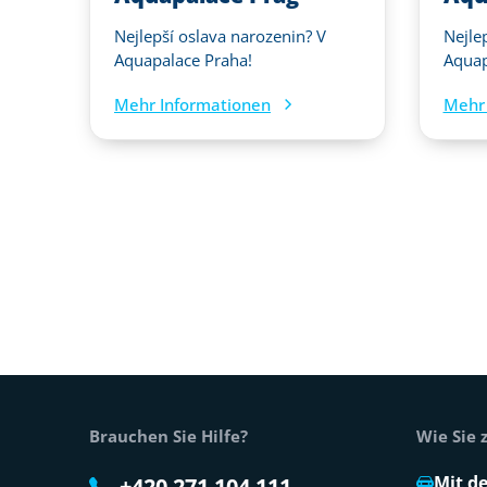
Nejlepší oslava narozenin? V
Nejle
Aquapalace Praha!
Aquap
Mehr Informationen
Mehr 
Fußtext der Website
Brauchen Sie Hilfe?
Wie Sie
Mit d
+420 271 104 111