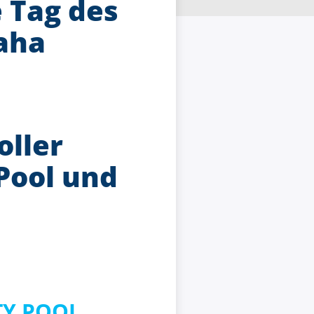
 Tag des
aha
oller
Pool und
ITY POOL