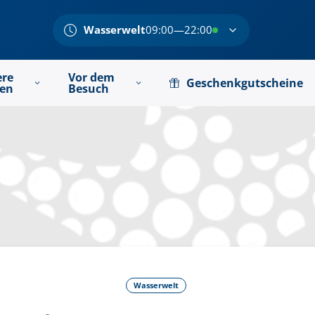
Wasserwelt
09:00—22:00
ere
Vor dem
Geschenkgutscheine
ten
Besuch
Wasserwelt