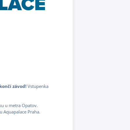
končí závod!
Vstupenka
ku u metra Opatov.
xu Aquapalace Praha.