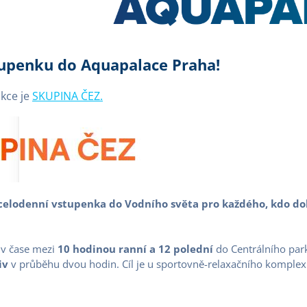
tupenku do Aquapalace Praha!
kce je
SKUPINA ČEZ.
celodenní vstupenka do Vodního světa pro každého, kdo do
 v čase mezi
10 hodinou ranní a 12 polední
do Centrálního par
iv
v průběhu dvou hodin. Cíl je u sportovně-relaxačního komple