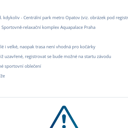
d. kdykoliv - Centrální park metro Opatov (viz. obrázek pod regi
 – Sportovně-relaxační komplex Aquapalace Praha
lé i velké, naopak trasa není vhodná pro kočárky
 již uzavřené, registrovat se bude možné na startu závodu
é sportovní oblečení
íže