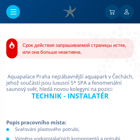
Перейти к основному содержанию
Срок действия запрашиваемой страницы истек,
или она больше неактивна.
Aquapalace Praha nejzábavnější aquapark v Čechách,
jehož součástí jsou luxusní 5* SPA a fenomenální
saunový svět, hledá novou kolegyni na pozici:
TECHNIK - INSTALATÉR
Popis pracovního místa:
Svařování plastového potrubí,
Výměna vodoinstalačních komponentů a potrubí,