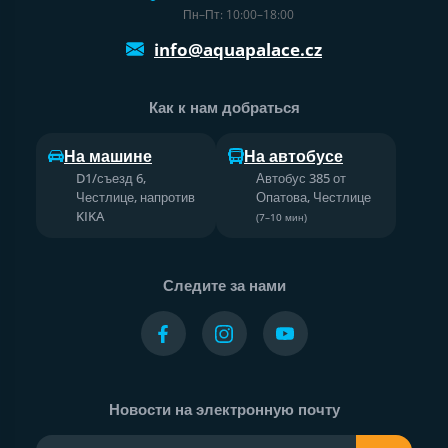
Пн–Пт: 10:00–18:00
info@aquapalace.cz
Как к нам добраться
На машине
На автобусе
D1/съезд 6,
Автобус 385 от
Честлице, напротив
Опатова, Честлице
KIKA
(7–10 мин)
Следите за нами
Новости на электронную почту
Ваш адрес электронной почты