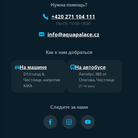
Нужна помощь?
+420 271 104 111
Пн–Пт: 10:00–18:00
info@aquapalace.cz
Как к нам добраться
На машине
На автобусе
D1/съезд 6,
Автобус 385 от
Честлице, напротив
Опатова, Честлице
KIKA
(7–10 мин)
Следите за нами