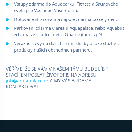
Vstupy zdarma do Aquaparku, Fitness a Saunového
světa pro Vás nebo Vaši rodinu,
Dotované stravování a nápoje zdarma po celý den,
Parkování zdarma v areálu Aquapalace, nebo Aquabus
zdarma ze stanice metra Opatov (tam i zpět).
Výrazné slevy na další firemní služby a také služby a
produkty našich obchodních partnerů.
VĚŘÍME, ŽE SE VÁM V NAŠEM TÝMU BUDE LÍBIT.
STAČÍ JEN POSLAT ŽIVOTOPIS NA ADRESU
job@aquapalace.cz
A MY VÁS BUDEME
KONTAKTOVAT.
Нижний колонтитул веб-сайта