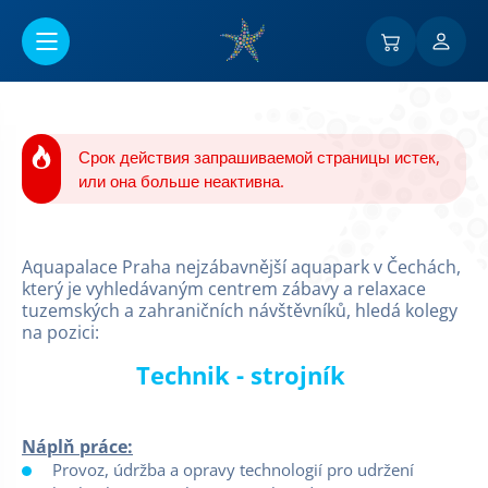
Перейти к основному содержанию
Срок действия запрашиваемой страницы истек,
или она больше неактивна.
Aquapalace Praha nejzábavnější aquapark v Čechách,
který je vyhledávaným centrem zábavy a relaxace
tuzemských a zahraničních návštěvníků, hledá kolegy
na pozici:
Technik - strojník
Náplň práce:
Provoz, údržba a opravy technologií pro udržení