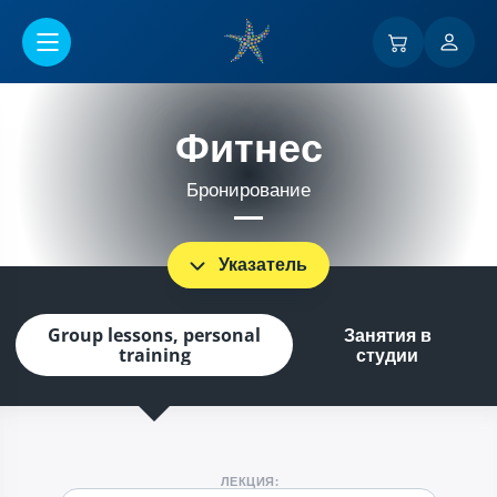
Перейти к основному содержанию
Фитнес
Бронирование
Указатель
Group lessons, personal
Занятия в
training
студии
ЛЕКЦИЯ: