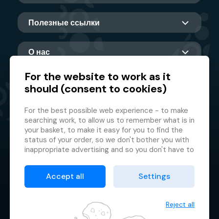
Полезные ссылки
О нас
For the website to work as it
should (consent to cookies)
Главный партнер
For the best possible web experience - to make
searching work, to allow us to remember what is in
your basket, to make it easy for you to find the
status of your order, so we don't bother you with
inappropriate advertising and so you don't have to
log in every time.
© 2026 GMF Aquapark Prague, a.s.
This is why we need your consent to
processing
Accept all
Settings
of cookies
, i.e. small files which are temporarily
Защита персональных данных
stored in your browser. Thank you for giving us this
Договорные условия
consent and helping us to improve the website.
Reject all
Менеджер файлов cookie