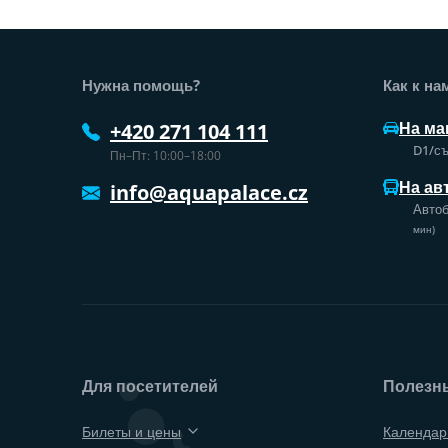
Нижний колонтитул веб-сайт
Нужна помощь?
Как к на
На ма
+420 271 104 111
D1/съ
Пн–Пт: 10:00–18:00
На ав
info@aquapalace.cz
Автоб
мин)
Для посетителей
Полезн
Билеты и цены
Календар