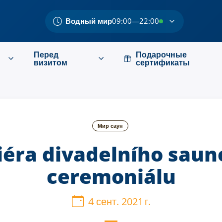
Водный мир
09:00—22:00
Перед
Подарочные
визитом
сертификаты
Мир саун
éra divadelního sau
ceremoniálu
4 сент. 2021 г.