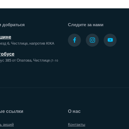
а
м добраться
Следите за нами
шине
езд 6, Честлице, напротив KIKA
тобусе
ус 385 от Опатова, Честлице
(7–10
ые ссылки
О нас
ь акций
Контакты