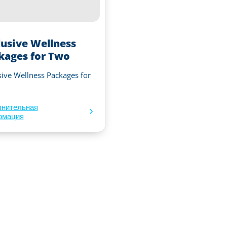
lusive Wellness
kages for Two
sive Wellness Packages for
лнительная
рмация