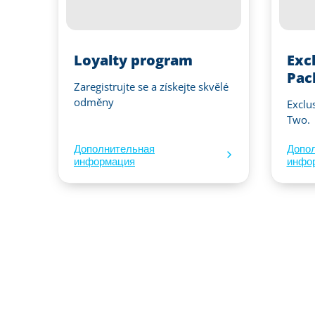
Loyalty program
Exc
Pac
Zaregistrujte se a získejte skvělé
odměny
Exclu
Two.
Дополнительная
Допо
информация
инфо