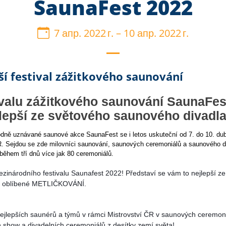
SaunaFest 2022
7 апр. 2022 г.
–
10 апр. 2022 г.
ší festival zážitkového saunování
ivalu zážitkového saunování SaunaFes
jlepší ze světového saunového divadl
rodně uznávané saunové akce SaunaFest se i letos uskuteční od 7. do 10. du
 Sejdou se zde milovníci saunování, saunových ceremoniálů a saunového di
během tří dnů více jak 80 ceremoniálů.
zinárodního festivalu Saunafest 2022! Představí se vám to nejlepší z
je oblíbené METLIČKOVÁNÍ.
nejlepších saunérů a týmů v rámci Mistrovství ČR v saunových ceremon
show a divadelních ceremoniálů z desítky zemí světa! 