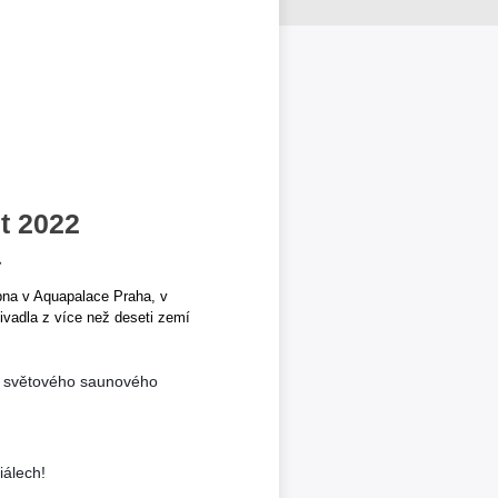
t 2022
a
bna v Aquapalace Praha, v
vadla z více než deseti zemí
e světového saunového 
iálech!