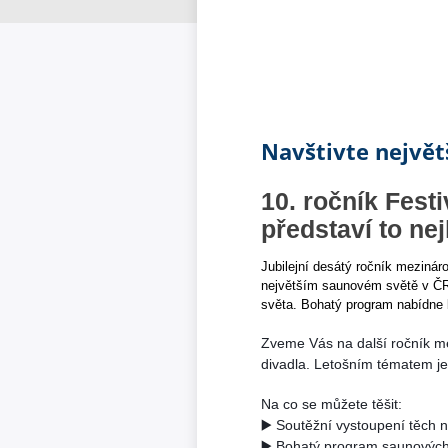
Navštivte největ
10. ročník Fest
představí to ne
Jubilejní desátý ročník meziná
největším saunovém světě v ČR.
světa. Bohatý program nabídne 
Zveme Vás na další ročník me
divadla. Letošním tématem 
Na co se můžete těšit: 
▶️ Soutěžní vystoupení těch 
▶️ Bohatý program saunových 