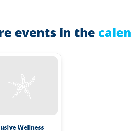
e events in the
cale
lusive Wellness