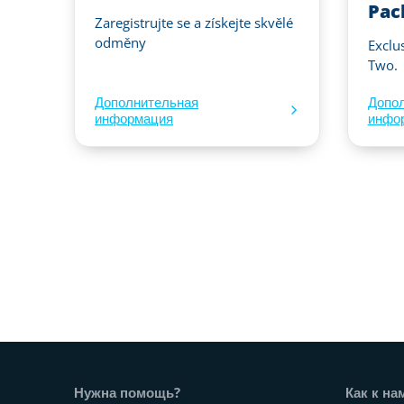
Pac
Zaregistrujte se a získejte skvělé
odměny
Exclu
Two.
Дополнительная
Допо
информация
инфо
Нижний колонтитул веб-сайт
Нужна помощь?
Как к на