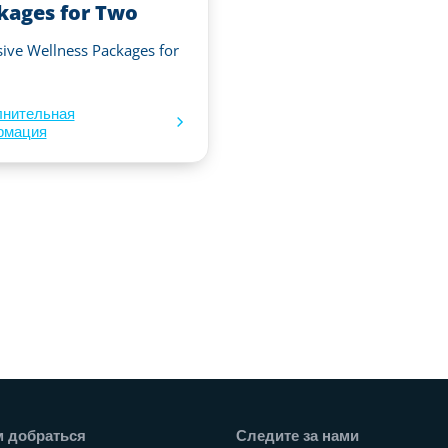
kages for Two
sive Wellness Packages for
лнительная
рмация
а
м добраться
Следите за нами