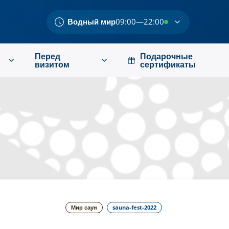
Водный мир
09:00—22:00
Перед
Подарочные
визитом
сертификаты
Мир саун
sauna-fest-2022