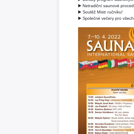
▶️ Netradiční saunové proced
▶️ Soutěž Mistr ručníku!
▶️ Společné večery pro všech