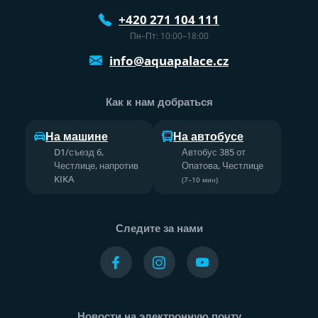
+420 271 104 111
Пн–Пт: 10:00–18:00
info@aquapalace.cz
Как к нам добраться
На машине
На автобусе
D1/съезд 6,
Автобус 385 от
Честлице, напротив
Опатова, Честлице
KIKA
(7–10 мин)
Следите за нами
Новости на электронную почту