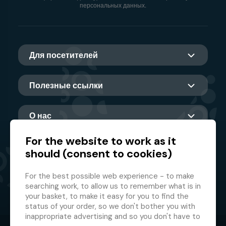
персональных данных.
Для посетителей
Полезные ссылки
О нас
For the website to work as it
should (consent to cookies)
Главный партнер
For the best possible web experience - to make
searching work, to allow us to remember what is in
your basket, to make it easy for you to find the
status of your order, so we don't bother you with
inappropriate advertising and so you don't have to