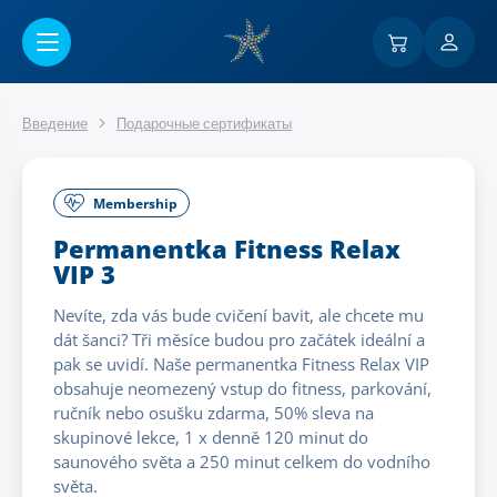
Перейти к основному содержанию
Введение
Подарочные сертификаты
Membership
Permanentka Fitness Relax
VIP 3
Nevíte, zda vás bude cvičení bavit, ale chcete mu
dát šanci? Tři měsíce budou pro začátek ideální a
pak se uvidí. Naše permanentka Fitness Relax VIP
obsahuje neomezený vstup do fitness, parkování,
ručník nebo osušku zdarma, 50% sleva na
skupinové lekce, 1 x denně 120 minut do
saunového světa a 250 minut celkem do vodního
světa.