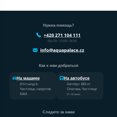
Нижний колонтитул веб-сайта
Нужна помощь?
+420 271 104 111
Пн–Пт: 10:00–18:00
info@aquapalace.cz
Как к нам добраться
На машине
На автобусе
D1/съезд 6,
Автобус 385 от
Честлице, напротив
Опатова, Честлице
KIKA
(7–10 мин)
Следите за нами