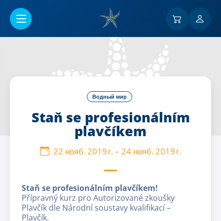
Перейти к основному содержанию
Водный мир
Staň se profesionálním
plavčíkem
22 нояб. 2019 г.
–
24 нояб. 2019 г.
Staň se profesionálním plavčíkem!
Přípravný kurz pro Autorizované zkoušky
Plavčík dle Národní soustavy kvalifikací –
Plavčík.