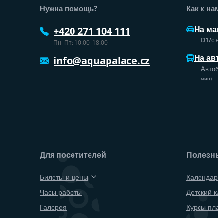
Нужна помощь?
Как к на
На ма
+420 271 104 111
D1/съ
Пн–Пт: 10:00–18:00
На ав
info@aquapalace.cz
Автоб
мин)
Для посетителей
Полезн
Билеты и цены
Календар
Часы работы
Детский к
Галерея
Курсы пл