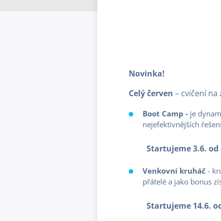
Novinka!
Cel
ý
č
erven
– cvičení na
Boot Camp -
je dynami
nejefektivnějších řešení
Startujeme 3.6. od 
Venkovní kruháč
- kr
přátelé a jako bonus zí
Startujeme 14.6. od