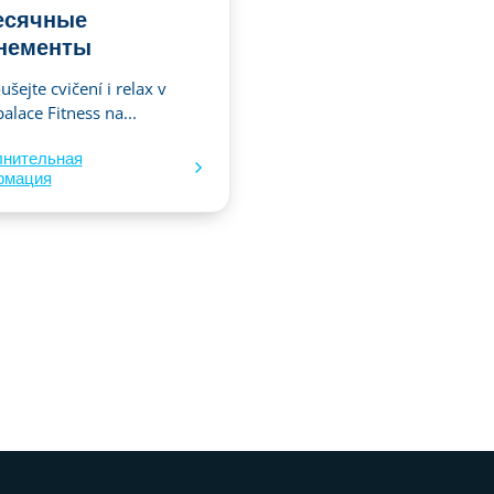
есячные
нементы
šejte cvičení i relax v
alace Fitness na...
лнительная
рмация
а