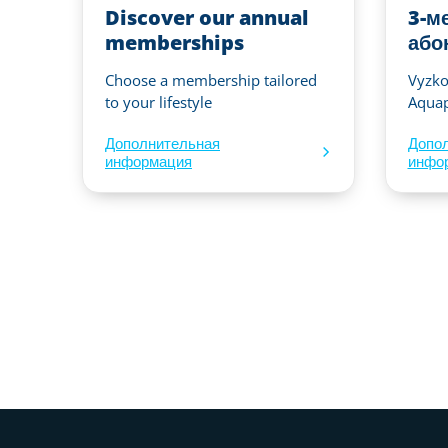
Discover our annual
3-м
memberships
або
Choose a membership tailored
Vyzkou
to your lifestyle
Aquap
Дополнительная
Допо
информация
инфо
Нижний колонтитул веб-сайт