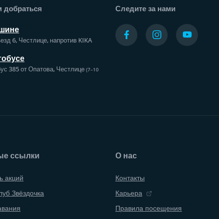
м добраться
Следите за нами
шине
езд 6, Честлице, напротив KIKA
тобусе
ус 385 от Опатова, Честлице
(7–10
ые ссылки
О нас
ь акций
Контакты
луб Звёздочка
Карьера
авания
Правила посещения