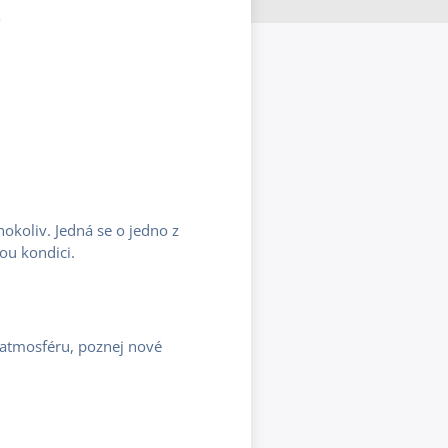
e
koliv. Jedná se o jedno z
kou kondici.
 atmosféru, poznej nové