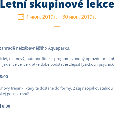
Letní skupinové lekc
1 июн. 2019 г.
–
30 июн. 2019 г.
 zahradě nejzábavnějšího Aquaparku.
cký, teamový, outdoor fitness program, vhodný opravdu pro koho
, jak si ve velice krátké době podstatně zlepšit fyzickou i psychic
8:00
uhový trénink, který tě dostane do formy. Zažij neopakovatelnou
skej postavu snů!
 8:30