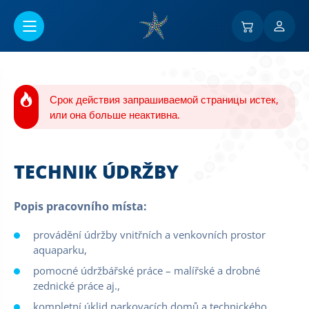
Перейти к основному содержанию
Срок действия запрашиваемой страницы истек,
или она больше неактивна.
TECHNIK ÚDRŽBY
Popis pracovního místa:
provádění údržby vnitřních a venkovních prostor
aquaparku,
pomocné údržbářské práce – malířské a drobné
zednické práce aj.,
kompletní úklid parkovacích domů a technického