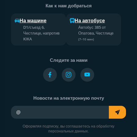
Как к нам добраться
На машине
На автобусе
D1/съезд 6,
Автобус 385 от
Честлице, напротив
Опатова, Честлице
KIKA
(7–10 мин)
Следите за нами
Новости на электронную почту
Ваш адрес электронной почты
Оформляя подписку, вы соглашаетесь на обработку
персональных данных.