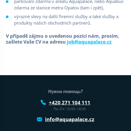
parkování zdarma v areálu Aquapalace, nebo Aquabus
zdarma ze stanice metra Opatov (tam i zpět),
výrazné slevy na další firemní služby a také služby a
produkty našich obchodních partnerů.
V případě zájmu o uvedenou pozici nám, prosím,
zašlete Vaše CV na adresu
job@aquapalace.cz
Нижний колонтитул веб-сайта
Нужна помощь?
+420 271 104 111
Пн–Пт: 10:00–18:00
info@aquapalace.cz