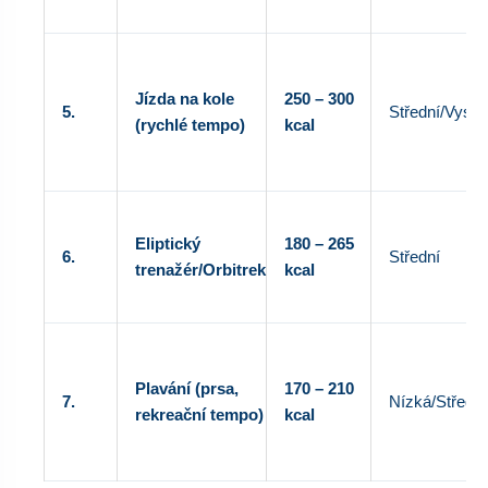
Jízda na kole
250 – 300
5.
Střední/Vyso
(rychlé tempo)
kcal
Eliptický
180 – 265
6.
Střední
trenažér/Orbitrek
kcal
Plavání (prsa,
170 – 210
7.
Nízká/Střední
rekreační tempo)
kcal