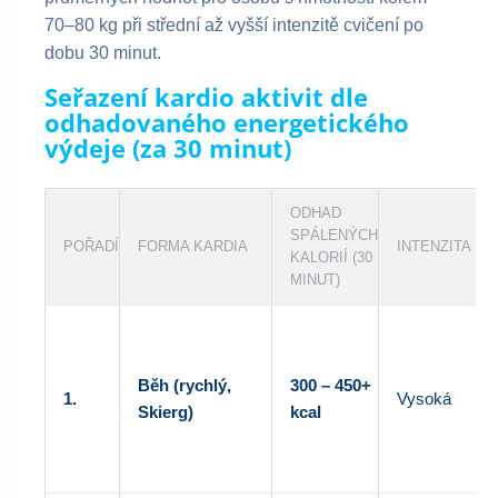
70–80 kg při střední až vyšší intenzitě cvičení po
dobu 30 minut.
Seřazení kardio aktivit dle
odhadovaného energetického
výdeje (za 30 minut)
ODHAD
SPÁLENÝCH
POŘADÍ
FORMA KARDIA
INTENZITA
KALORIÍ (30
MINUT)
Běh (rychlý,
300 – 450+
1.
Vysoká
Skierg)
kcal