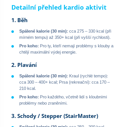
Detailní přehled kardio aktivit
1. Běh
Spálené kalorie (30 min):
cca 275 – 330 kcal (při
mírném tempu) až 350+ kcal (při vyšší rychlosti).
Pro koho:
Pro ty, kteří nemají problémy s klouby a
chtějí maximální výdej energie.
2. Plavání
Spálené kalorie (30 min):
Kraul (rychlé tempo):
cca 300 – 400+ kcal; Prsa (rekreační): cca 170 –
210 kcal.
Pro koho:
Pro každého, včetně lidí s kloubními
problémy nebo zraněními.
3. Schody / Stepper (StairMaster)
Spálené kalorie (30 min):
cca 250 – 300 kcal