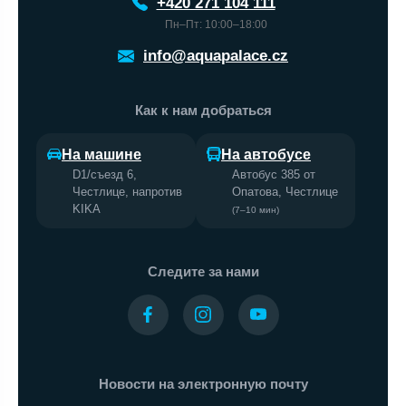
+420 271 104 111
Пн–Пт: 10:00–18:00
info@aquapalace.cz
Как к нам добраться
На машине
На автобусе
D1/съезд 6,
Автобус 385 от
Честлице, напротив
Опатова, Честлице
KIKA
(7–10 мин)
Следите за нами
Новости на электронную почту