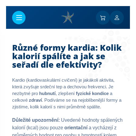
Перейти к основному содержанию
Různé formy kardia: Kolik
kalorií spálíte a jak se
seřadí dle efektivity?
Kardio (kardiovaskulární cvičení) je jakákoli aktivita,
která zvyšuje srdeční tep a dechovou frekvenci. Je
nezbytné pro
hubnutí
, zlepšení
fyzické kondice
a
celkové
zdraví
. Podíváme se na nejoblíbenější formy a
zjistíme, kolik kalorií s nimi průměrně spálíte.
Důležité upozornění:
Uvedené hodnoty spálených
kalorií (kcal) jsou pouze
orientační
a vycházejí z
průměrných hodnot pro osobu s hmotností kolem