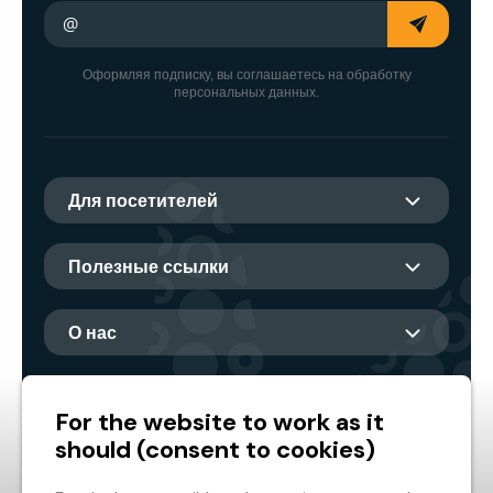
Ваш адрес электронной почты
Оформляя подписку, вы соглашаетесь на обработку
персональных данных.
Для посетителей
Полезные ссылки
О нас
Главный партнер
For the website to work as it
should (consent to cookies)