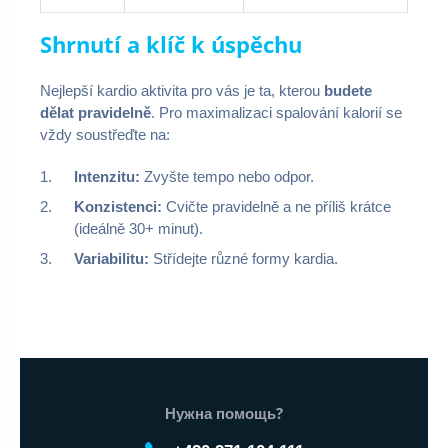
Shrnutí a klíč k úspěchu
Nejlepší kardio aktivita pro vás je ta, kterou
budete
dělat pravidelně
. Pro maximalizaci spalování kalorií se
vždy soustřeďte na:
Intenzitu:
Zvyšte tempo nebo odpor.
Konzistenci:
Cvičte pravidelně a ne příliš krátce
(ideálně 30+ minut).
Variabilitu:
Střídejte různé formy kardia.
Нижний колонтитул веб-сайта
Нужна помощь?