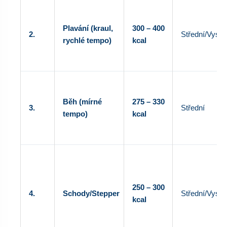
Plavání (kraul,
300 – 400
2.
Střední/Vyso
rychlé tempo)
kcal
Běh (mírné
275 – 330
3.
Střední
tempo)
kcal
250 – 300
4.
Schody/Stepper
Střední/Vyso
kcal