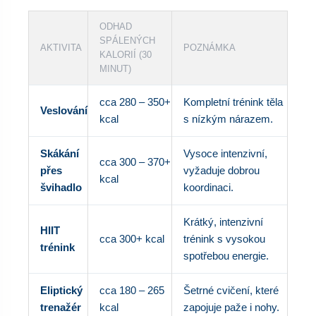
ODHAD
SPÁLENÝCH
AKTIVITA
POZNÁMKA
KALORIÍ (30
MINUT)
cca 280 – 350+
Kompletní trénink těla
Veslování
kcal
s nízkým nárazem.
Skákání
Vysoce intenzivní,
cca 300 – 370+
přes
vyžaduje dobrou
kcal
švihadlo
koordinaci.
Krátký, intenzivní
HIIT
cca 300+ kcal
trénink s vysokou
trénink
spotřebou energie.
Eliptický
cca 180 – 265
Šetrné cvičení, které
trenažér
kcal
zapojuje paže i nohy.