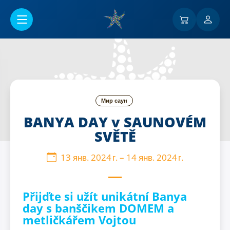
Перейти к основному содержанию
Мир саун
BANYA DAY v SAUNOVÉM
SVĚTĚ
13 янв. 2024 г.
–
14 янв. 2024 г.
Přijďte si užít unikátní Banya
day s banščikem DOMEM a
metličkářem Vojtou