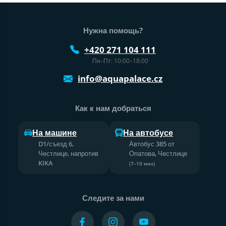
Нижний колонтитул веб-сайта
Нужна помощь?
+420 271 104 111
Пн–Пт: 10:00–18:00
info@aquapalace.cz
Как к нам добраться
На машине
На автобусе
D1/съезд 6,
Автобус 385 от
Честлице, напротив
Опатова, Честлице
KIKA
(7–10 мин)
Следите за нами