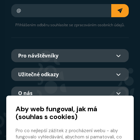
Váš e-mail
Přihlášením odběru souhlasíte se zpracováním osobních údajů.
Pro návštěvníky
Užitečné odkazy
O nás
Aby web fungoval, jak má
(souhlas s cookies)
Hlavní partner
Pro co nejlepší zážitek z procházení webu - aby
fungovalo vyhledávání, abychom si pamatovali, co