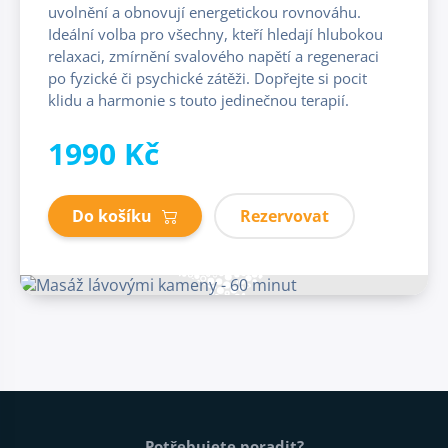
uvolnění a obnovují energetickou rovnováhu.
Ideální volba pro všechny, kteří hledají hlubokou
relaxaci, zmírnění svalového napětí a regeneraci
po fyzické či psychické zátěži. Dopřejte si pocit
klidu a harmonie s touto jedinečnou terapií.
1990 Kč
Do košíku
Rezervovat
Patička webu
Potřebujete poradit?