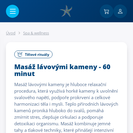
Přejít na hlavní obsah
Úvod
Spa & wellness
Tělové rituály
Masáž lávovými kameny - 60
minut
Masáž lávovými kameny je hluboce relaxační
procedura, která využívá horké kameny k uvolnění
svalového napětí, podpoře prokrvení a celkové
harmonizaci těla i mysli. Teplo přírodních lávových
kamenů proniká hluboko do svalů, pomáhá
zmírnit stres, zlepšuje cirkulaci a podporuje
detoxikaci organismu. Masáž kombinuje jemné
tahy a tlakové techniky, které přinášejí intenzivní