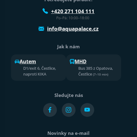
+420 271 104 111
Po–Pá: 10:00–18:00
info@aquapalace.cz
Jak k nám
Autem
MHD
D1/exit 6, Čestlice,
Bus 385 z Opatova,
naproti KIKA
Čestlice
(7–10 min)
Sledujte nás
Novinky na e-mail