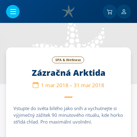
Ir al contenido principal
SPA & Wellness
Zázračná Arktida
1 mar 2018
–
31 mar 2018
Vstupte do světa bílého jako sníh a vychutnejte si
výjimečný zážitek 90 minutového rituálu, kde horko
střídá chlad. Pro maximální uvolnění.