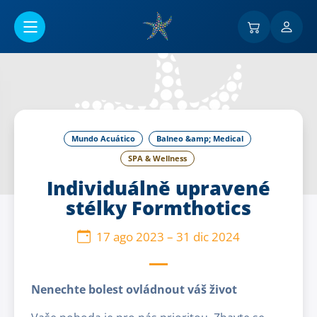
Ir al contenido principal
Mundo Acuático
Balneo &amp; Medical
SPA & Wellness
Individuálně upravené
stélky Formthotics
17 ago 2023
–
31 dic 2024
Nenechte bolest ovládnout váš život