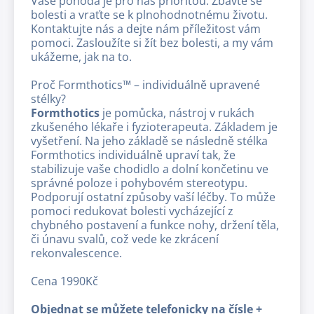
Vaše pohoda je pro nás prioritou. Zbavte se
bolesti a vraťte se k plnohodnotnému životu.
Kontaktujte nás a dejte nám příležitost vám
pomoci. Zasloužíte si žít bez bolesti, a my vám
ukážeme, jak na to.
Proč Formthotics™ – individuálně upravené
stélky?
Formthotics
je pomůcka, nástroj v rukách
zkušeného lékaře i fyzioterapeuta. Základem je
vyšetření. Na jeho základě se následně stélka
Formthotics individuálně upraví tak, že
stabilizuje vaše chodidlo a dolní končetinu ve
správné poloze i pohybovém stereotypu.
Podporují ostatní způsoby vaší léčby. To může
pomoci redukovat bolesti vycházející z
chybného postavení a funkce nohy, držení těla,
či únavu svalů, což vede ke zkrácení
rekonvalescence.
Cena 1990Kč
Objednat se můžete telefonicky na čísle +