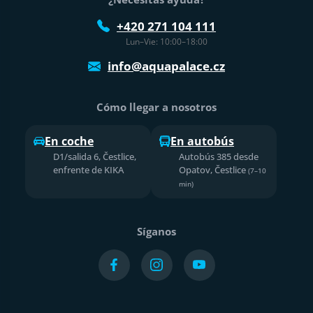
+420 271 104 111
Lun–Vie: 10:00–18:00
info@aquapalace.cz
Cómo llegar a nosotros
En coche
En autobús
D1/salida 6, Čestlice,
Autobús 385 desde
enfrente de KIKA
Opatov, Čestlice
(7–10
min)
Síganos