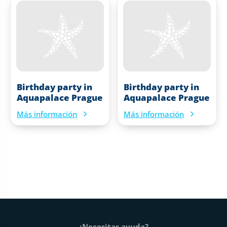
Birthday party in
Birthday party in
Aquapalace Prague
Aquapalace Prague
Más información
Más información
Pie de página
¿Necesitas ayuda?