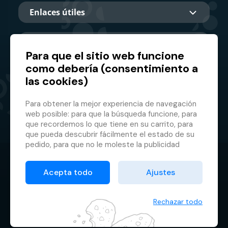
Enlaces útiles
Sobre nosotros
Para que el sitio web funcione
como debería (consentimiento a
las cookies)
Socio principal
Para obtener la mejor experiencia de navegación
web posible: para que la búsqueda funcione, para
que recordemos lo que tiene en su carrito, para
que pueda descubrir fácilmente el estado de su
pedido, para que no le moleste la publicidad
inapropiada, etc. que no tienes que iniciar sesión
© 2026 GMF Aquapark Prague, a.s.
cada vez.
Acepta todo
Ajustes
Es por eso que necesitamos tu consentimiento
Protección de datos personales
para el
procesamiento de cookies
, es decir,
Condiciones contractuales
pequeños archivos que se almacenan
Rechazar todo
temporalmente en su navegador. Gracias por
Administrador de cookies
dárnoslo y ayudarnos a mejorar el sitio.