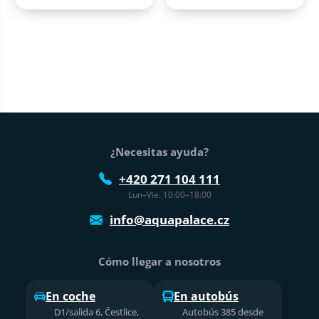
Pie de página
¿Necesitas ayuda?
+420 271 104 111
Lun–Vie: 10:00–18:00
info@aquapalace.cz
Cómo llegar a nosotros
En coche
En autobús
D1/salida 6, Čestlice,
Autobús 385 desde