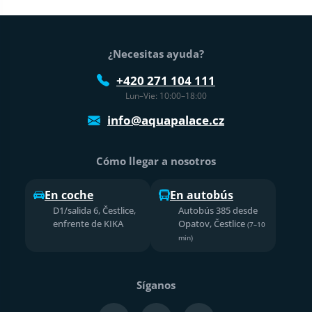
Pie de página
¿Necesitas ayuda?
+420 271 104 111
Lun–Vie: 10:00–18:00
info@aquapalace.cz
Cómo llegar a nosotros
En coche
En autobús
D1/salida 6, Čestlice,
Autobús 385 desde
enfrente de KIKA
Opatov, Čestlice
(7–10
min)
Síganos