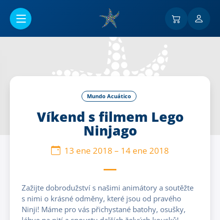
Ir al contenido principal
Mundo Acuático
Víkend s filmem Lego
Ninjago
13 ene 2018
–
14 ene 2018
Zažijte dobrodužství s našimi animátory a soutěžte
s nimi o krásné odměny, které jsou od pravého
Ninji! Máme pro vás přichystané batohy, osušky,
láhve na pití a spoustu dalších želvých kousků!