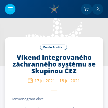
Ir al contenido principal
Mundo Acuático
Víkend integrovaného
záchranného systému se
Skupinou ČEZ
17 jul 2021
–
18 jul 2021
Harmonogram akce: