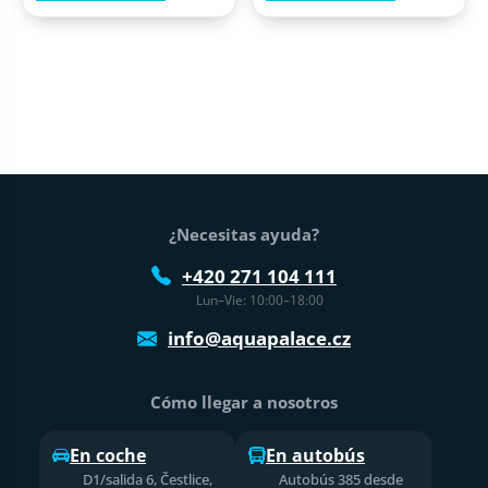
Pie de página
¿Necesitas ayuda?
+420 271 104 111
Lun–Vie: 10:00–18:00
info@aquapalace.cz
Cómo llegar a nosotros
En coche
En autobús
D1/salida 6, Čestlice,
Autobús 385 desde