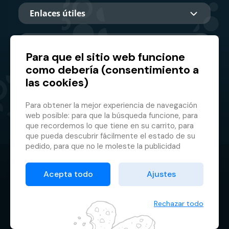
Enlaces útiles
Sobre nosotros
Para que el sitio web funcione
como debería (consentimiento a
las cookies)
Socio principal
Para obtener la mejor experiencia de navegación
web posible: para que la búsqueda funcione, para
que recordemos lo que tiene en su carrito, para
que pueda descubrir fácilmente el estado de su
pedido, para que no le moleste la publicidad
inapropiada, etc. que no tienes que iniciar sesión
© 2026 GMF Aquapark Prague, a.s.
cada vez.
Acepta todo
Ajustes
Es por eso que necesitamos tu consentimiento
Protección de datos personales
para el
procesamiento de cookies
, es decir,
Condiciones contractuales
pequeños archivos que se almacenan
Rechazar todo
temporalmente en su navegador. Gracias por
Administrador de cookies
dárnoslo y ayudarnos a mejorar el sitio.