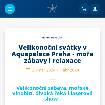
Ir al contenido principal
Mundo Acuático
Velikonoční svátky v
Aquapalace Praha - moře
zábavy i relaxace
28 mar 2024
–
1 abr 2024
Velikonoční zábava, mořské
vlnobití, divoká řeka i laserová
show