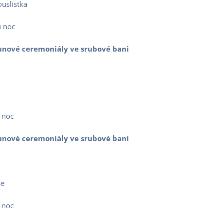
uslistka
 noc
saunové ceremoniály ve srubové bani
 noc
saunové ceremoniály ve srubové bani
še
 noc