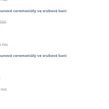
 saunové ceremoniály ve srubové bani
ůůů
u noc
 saunové ceremoniály ve srubové bani
t
 noc