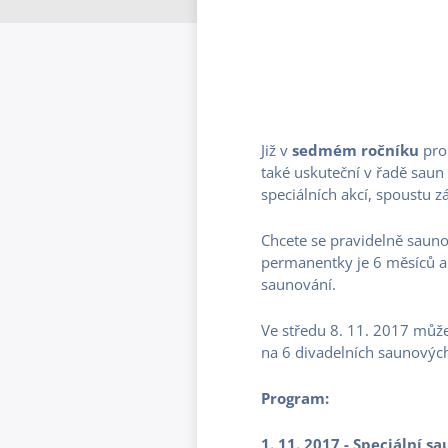
Již v
sedmém ročníku
pr
také uskuteční v řadě saun
speciálních akcí, spoustu 
Chcete se pravidelně sauno
permanentky je 6 měsíců a
saunování.
Ve středu 8. 11. 2017 můžet
na 6 divadelních saunovýc
Program:
1. 11. 2017 - Speciální 