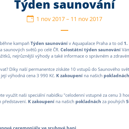
Týden saunování
1 nov 2017
–
11 nov 2017
oběhne kampaň
Týden saunování
v Aquapalace Praha a to od
1.
 a saunových světů po celé ČR.
Celostátní týden saunování
Vám
zážitků, nejrůznější výhody a také informace o správném a zdrav
vat? Díky naší permanentce získáte 10 vstupů do Saunového svět
 její výhodná cena 3 990 Kč.
K zakoupení
na našich
pokladnác
e využít naši speciální nabídku "celodenní vstupné za cenu 3 hodin
h představení.
K zakoupení
na našich
pokladnách
za pouhých
5
saunové ceremoniály ve srubové bani