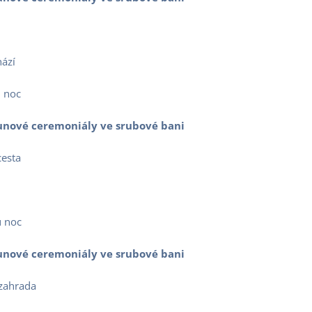
hází
 noc
saunové ceremoniály ve srubové bani
esta
 noc
saunové ceremoniály ve srubové bani
zahrada