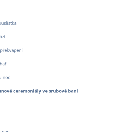
slistka
zí
 překvapení
hař
u noc
saunové ceremoniály ve srubové bani
 noc