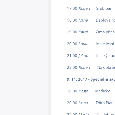
17:00
Robert
Srub bar
18:00
Ivana
Ďáblova hou
19:00
Pavel
Zima přichá
20:00
Katka
Malé lesní
21:00
Jakub
Italský kuc
22:00
Robert
Na dobro
9. 11. 2017 - Speciální 
18:00
Rosťa
Metličky
20:00
Ivana
Edith Piaf
22:00
Marie
Na dobrou