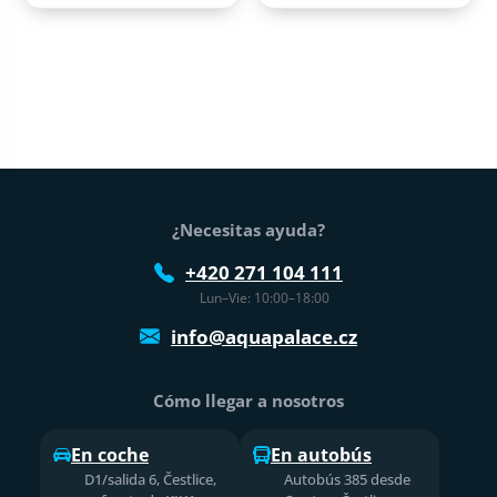
Pie de página
¿Necesitas ayuda?
+420 271 104 111
Lun–Vie: 10:00–18:00
info@aquapalace.cz
Cómo llegar a nosotros
En coche
En autobús
D1/salida 6, Čestlice,
Autobús 385 desde