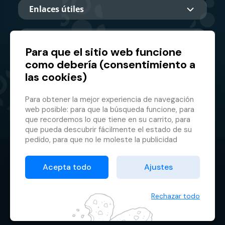
Enlaces útiles
Sobre nosotros
Para que el sitio web funcione
como debería (consentimiento a
las cookies)
Socio principal
Para obtener la mejor experiencia de navegación
web posible: para que la búsqueda funcione, para
que recordemos lo que tiene en su carrito, para
que pueda descubrir fácilmente el estado de su
pedido, para que no le moleste la publicidad
inapropiada, etc. que no tienes que iniciar sesión
© 2026 GMF Aquapark Prague, a.s.
cada vez.
Acepta todo
Ajustes
Es por eso que necesitamos tu consentimiento
Protección de datos personales
para el
procesamiento de cookies
, es decir,
Condiciones contractuales
pequeños archivos que se almacenan
Rechazar todo
temporalmente en su navegador. Gracias por
Administrador de cookies
dárnoslo y ayudarnos a mejorar el sitio.