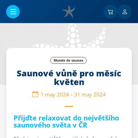
Ir al contenido principal
Mundo de saunas
Saunové vůně pro měsíc
květen
1 may 2024
–
31 may 2024
Přijďte relaxovat do největšího
saunového světa v ČR