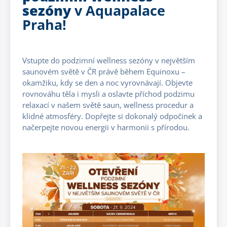
sezóny
v Aquapalace
Praha!
Vstupte do podzimní wellness sezóny v největším
saunovém světě v ČR právě během Equinoxu –
okamžiku, kdy se den a noc vyrovnávají. Objevte
rovnováhu těla i mysli a oslavte příchod podzimu
relaxací v našem světě saun, wellness procedur a
klidné atmosféry. Dopřejte si dokonalý odpočinek a
načerpejte novou energii v harmonii s přírodou.