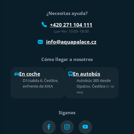
¿Necesitas ayuda?
+420 271 104 111
Lun–Vie: 10:00–18:00
info@aquapalace.cz
Cómo llegar a nosotros
En coche
En autobús
D1/salida 6, Čestlice,
Autobús 385 desde
enfrente de KIKA
Opatov, Čestlice
(7–10
min)
Síganos