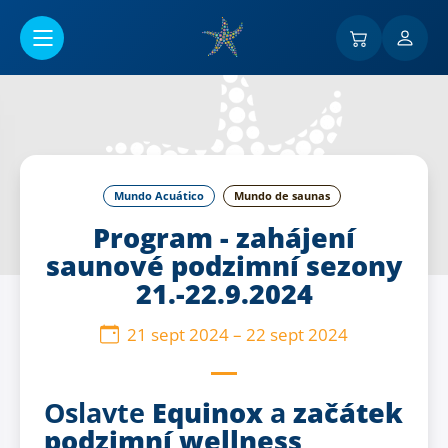
Ir al contenido principal
Mundo Acuático
Mundo de saunas
Program - zahájení
saunové podzimní sezony
21.-22.9.2024
21 sept 2024
–
22 sept 2024
Oslavte
Equinox
a
začátek
podzimní wellness