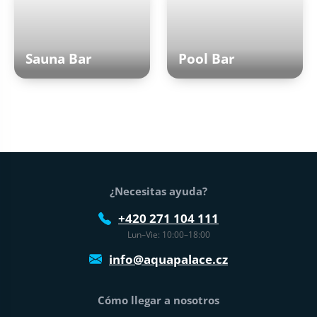
Sauna Bar
Pool Bar
Pie de página
¿Necesitas ayuda?
+420 271 104 111
Lun–Vie: 10:00–18:00
info@aquapalace.cz
Cómo llegar a nosotros