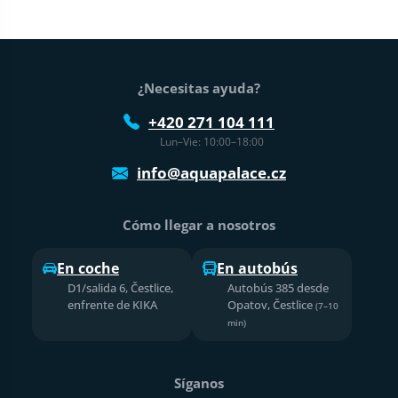
Pie de página
¿Necesitas ayuda?
+420 271 104 111
Lun–Vie: 10:00–18:00
info@aquapalace.cz
Cómo llegar a nosotros
En coche
En autobús
D1/salida 6, Čestlice,
Autobús 385 desde
enfrente de KIKA
Opatov, Čestlice
(7–10
min)
Síganos