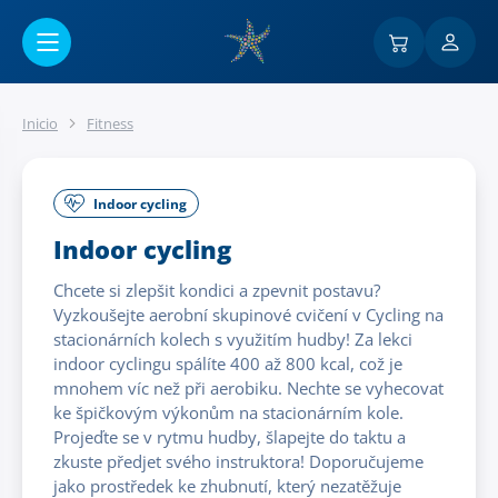
Ir al contenido principal
Inicio
Fitness
Indoor cycling
Indoor cycling
Chcete si zlepšit kondici a zpevnit postavu?
Vyzkoušejte aerobní skupinové cvičení v Cycling na
stacionárních kolech s využitím hudby! Za lekci
indoor cyclingu spálíte 400 až 800 kcal, což je
mnohem víc než při aerobiku. Nechte se vyhecovat
ke špičkovým výkonům na stacionárním kole.
Projeďte se v rytmu hudby, šlapejte do taktu a
zkuste předjet svého instruktora! Doporučujeme
jako prostředek ke zhubnutí, který nezatěžuje