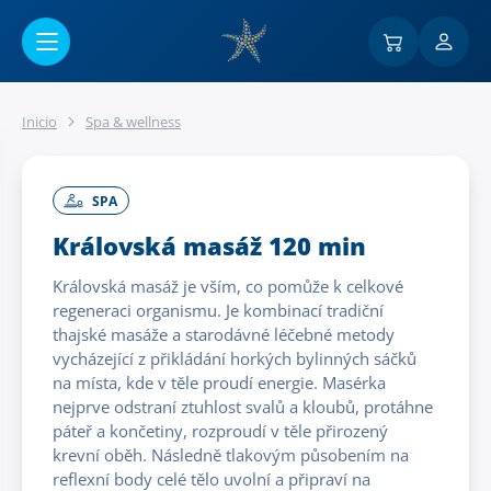
Ir al contenido principal
Inicio
Spa & wellness
SPA
Královská masáž 120 min
Královská masáž je vším, co pomůže k celkové
regeneraci organismu. Je kombinací tradiční
thajské masáže a starodávné léčebné metody
vycházející z přikládání horkých bylinných sáčků
na místa, kde v těle proudí energie. Masérka
nejprve odstraní ztuhlost svalů a kloubů, protáhne
páteř a končetiny, rozproudí v těle přirozený
krevní oběh. Následně tlakovým působením na
reflexní body celé tělo uvolní a připraví na