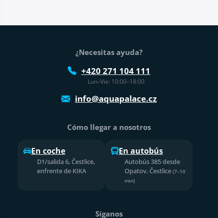
Pie de página
¿Necesitas ayuda?
+420 271 104 111
Lun–Vie: 10:00–18:00
info@aquapalace.cz
Cómo llegar a nosotros
En coche
En autobús
D1/salida 6, Čestlice,
Autobús 385 desde
enfrente de KIKA
Opatov, Čestlice
(7–10
min)
Síganos